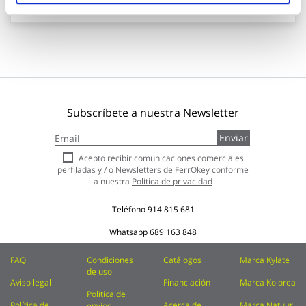
Subscríbete a nuestra Newsletter
Inscríbase
Enviar
a
nuestro
Acepto recibir comunicaciones comerciales
boletín
perfiladas y / o Newsletters de FerrOkey conforme
de
a nuestra
Política de privacidad
noticias:
Teléfono
914 815 681
Whatsapp
689 163 848
FAQ
Condiciones
Catálogos
Marca Kylate
de uso
Aviso legal
Financiación
Marca Kolorea
Política de
Política de
Acerca de
Marca Natuur
envíos