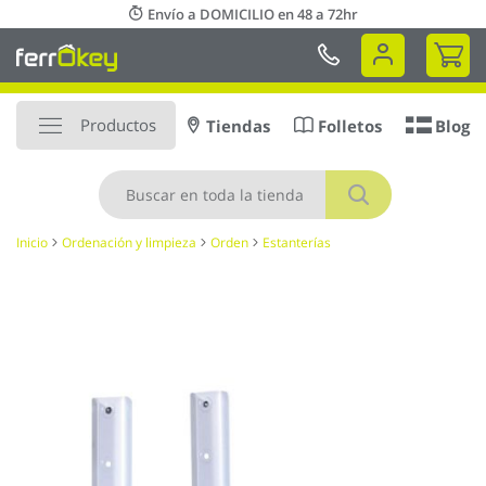
Ir
Envío a DOMICILIO en 48 a 72hr
al
Mi 
contenido
Productos
Tiendas
Folletos
Blog
Buscar
Inicio
Ordenación y limpieza
Orden
Estanterías
Saltar
al
final
de
la
galería
de
imágenes