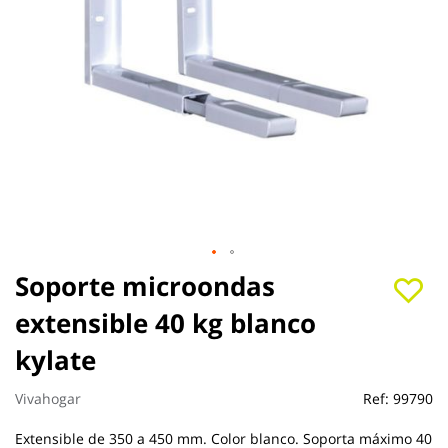
Saltar
Soporte microondas
al
extensible 40 kg blanco
comienzo
de
kylate
la
galería
de
Vivahogar
Ref:
99790
imágenes
Extensible de 350 a 450 mm. Color blanco. Soporta máximo 40