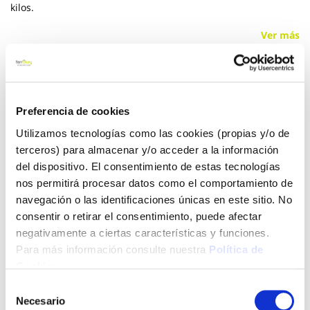
kilos.
Ver más
16,75 €
Preferencia de cookies
Añadir al carrito
Utilizamos tecnologías como las cookies (propias y/o de
terceros) para almacenar y/o acceder a la información
del dispositivo. El consentimiento de estas tecnologías
nos permitirá procesar datos como el comportamiento de
Click&Collect - Recogida gratis
Envío a domicilio:
navegación o las identificaciones únicas en este sitio. No
en nuestras tiendas
5 días hábiles
consentir o retirar el consentimiento, puede afectar
negativamente a ciertas características y funciones.
Para más información consulte nuestra
Política de
+ INFO
Cookies
.
Selección
Necesario
de
LOCALIZA TU TIENDA MÁS CERCANA