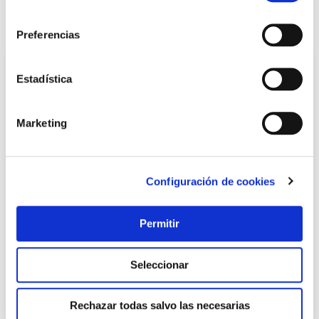
consentimiento
También te puede interesar
Preferencias
Estadística
Marketing
Configuración de cookies
Estanteria metal galvanizado rincon 5 estantes madera
Permitir
sin tornillos 196 x 75 x 40 x 50 cm ironside
Seleccionar
115,95 €
Rechazar todas salvo las necesarias
Añadir al carrito