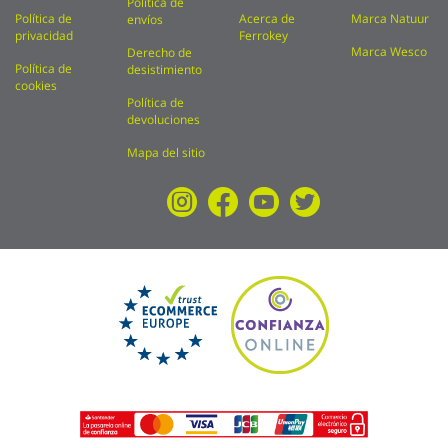
Política de
Política de
Acerca de
Marca Natuur
envíos
privacidad
Ferrokey
Marca Wesco
Derecho de
Política de
desistimiento
cookies
Política de
devoluciones
Mapa del sitio