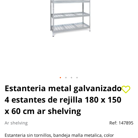
Saltar
Estanteria metal galvanizado
al
4 estantes de rejilla 180 x 150
comienzo
de
x 60 cm ar shelving
la
galería
de
Ar shelving
Ref:
147895
imágenes
Estanteria sin tornillos, bandeja malla metalica, color