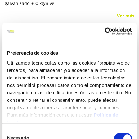
galvanizado 300 kg/nivel
Ver más
159,95 €
Preferencia de cookies
Añadir al carrito
Utilizamos tecnologías como las cookies (propias y/o de
terceros) para almacenar y/o acceder a la información
del dispositivo. El consentimiento de estas tecnologías
nos permitirá procesar datos como el comportamiento de
Click&Collect - Recogida gratis
Envío a domicilio:
en nuestras tiendas
5 días hábiles
navegación o las identificaciones únicas en este sitio. No
consentir o retirar el consentimiento, puede afectar
negativamente a ciertas características y funciones.
+ INFO
Para más información consulte nuestra
Política de
Cookies
.
Selección
LOCALIZA TU TIENDA MÁS CERCANA
Necesario