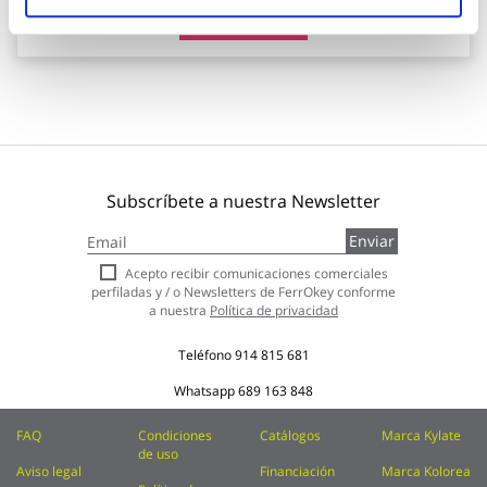
Añadir al carrito
Subscríbete a nuestra Newsletter
Inscríbase
Enviar
a
nuestro
Acepto recibir comunicaciones comerciales
boletín
perfiladas y / o Newsletters de FerrOkey conforme
de
a nuestra
Política de privacidad
noticias:
Teléfono
914 815 681
Whatsapp
689 163 848
FAQ
Condiciones
Catálogos
Marca Kylate
de uso
Aviso legal
Financiación
Marca Kolorea