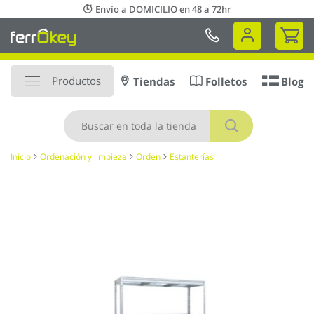
Ir
Envío a DOMICILIO en 48 a 72hr
al
Mi 
contenido
Productos
Tiendas
Folletos
Blog
Buscar
Inicio
Ordenación y limpieza
Orden
Estanterías
Saltar
al
final
de
la
galería
de
imágenes