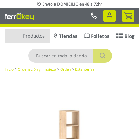
Ir
Envío a DOMICILIO en 48 a 72hr
al
Mi 
contenido
Productos
Tiendas
Folletos
Blog
Buscar
Inicio
Ordenación y limpieza
Orden
Estanterías
Saltar
al
final
de
la
galería
de
imágenes