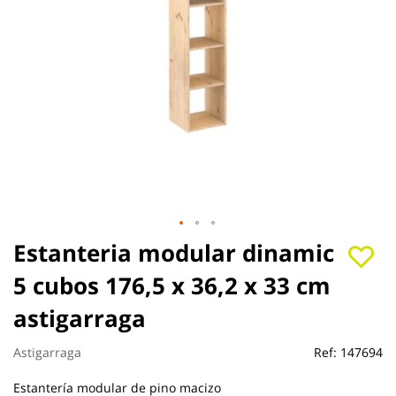
Saltar
Estanteria modular dinamic
al
5 cubos 176,5 x 36,2 x 33 cm
comienzo
de
astigarraga
la
galería
de
Astigarraga
Ref:
147694
imágenes
Estantería modular de pino macizo