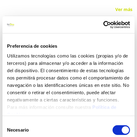
Ver más
79,15 €
Preferencia de cookies
Añadir al carrito
Utilizamos tecnologías como las cookies (propias y/o de
terceros) para almacenar y/o acceder a la información
del dispositivo. El consentimiento de estas tecnologías
nos permitirá procesar datos como el comportamiento de
Click&Collect - Recogida gratis
Envío a domicilio:
en nuestras tiendas
5 días hábiles
navegación o las identificaciones únicas en este sitio. No
consentir o retirar el consentimiento, puede afectar
negativamente a ciertas características y funciones.
+ INFO
Para más información consulte nuestra
Política de
Cookies
.
Selección
LOCALIZA TU TIENDA MÁS CERCANA
Necesario
de