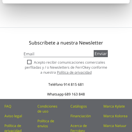
Subscríbete a nuestra Newsletter
Inscríbase
Enviar
a
nuestro
Acepto recibir comunicaciones comerciales
boletín
perfiladas y / o Newsletters de FerrOkey conforme
de
a nuestra
Política de privacidad
noticias:
Teléfono
914 815 681
Whatsapp
689 163 848
FAQ
Condiciones
Catálogos
Marca Kylate
de uso
Aviso legal
Financiación
Marca Kolorea
Política de
Política de
Acerca de
Marca Natuur
envíos
privacidad
Ferrokey