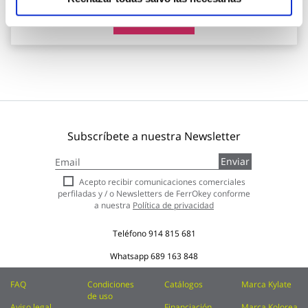
Añadir al carrito
Subscríbete a nuestra Newsletter
Inscríbase
Enviar
a
nuestro
Acepto recibir comunicaciones comerciales
boletín
perfiladas y / o Newsletters de FerrOkey conforme
de
a nuestra
Política de privacidad
noticias:
Teléfono
914 815 681
Whatsapp
689 163 848
FAQ
Condiciones
Catálogos
Marca Kylate
de uso
Aviso legal
Financiación
Marca Kolorea