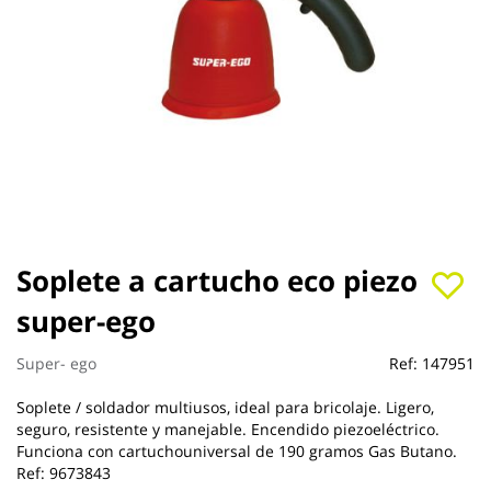
Saltar
Soplete a cartucho eco piezo
al
super-ego
comienzo
de
la
Super- ego
Ref:
147951
galería
de
Soplete / soldador multiusos, ideal para bricolaje. Ligero,
imágenes
seguro, resistente y manejable. Encendido piezoeléctrico.
Funciona con cartuchouniversal de 190 gramos Gas Butano.
Ref: 9673843