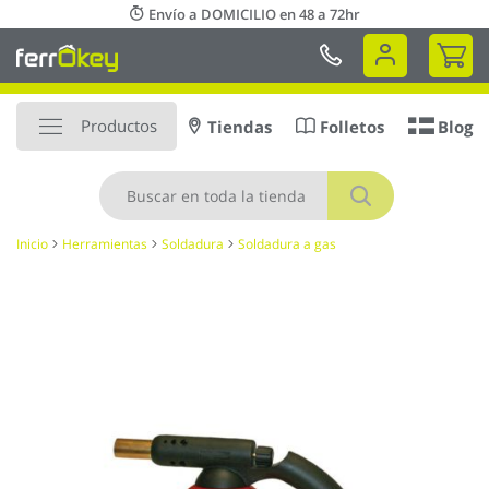
Ir
Envío a DOMICILIO en 48 a 72hr
al
Mi 
contenido
Productos
Tiendas
Folletos
Blog
Buscar
Inicio
Herramientas
Soldadura
Soldadura a gas
Saltar
al
final
de
la
galería
de
imágenes