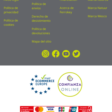
Política de
Política de
Acerca de
Marca Natuur
envíos
privacidad
Ferrokey
Marca Wesco
Derecho de
Política de
desistimiento
cookies
Política de
devoluciones
Mapa del sitio