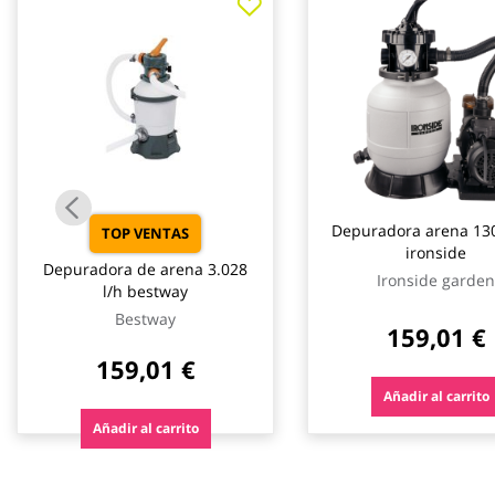
galería
de
imágenes
Depuradora arena 130
TOP VENTAS
ironside
Depuradora de arena 3.028
Ironside garden
l/h bestway
Bestway
159,01 €
159,01 €
Añadir al carrito
Añadir al carrito