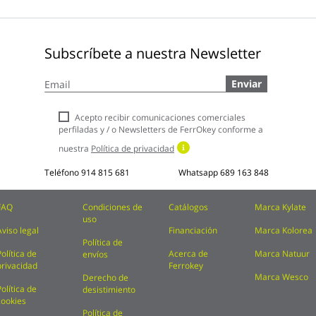
Subscríbete a nuestra Newsletter
Inscríbase
Enviar
a
nuestro
boletín
Acepto recibir comunicaciones comerciales
de
perfiladas y / o Newsletters de FerrOkey conforme a
noticias:
nuestra
Política de privacidad
Teléfono
914 815 681
Whatsapp
689 163 848
FAQ
Condiciones de
Catálogos
Marca Kylate
uso
Aviso legal
Financiación
Marca Kolorea
Política de
Política de
Acerca de
Marca Natuur
envíos
privacidad
Ferrokey
Marca Wesco
Derecho de
Política de
desistimiento
cookies
Política de