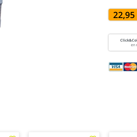
22,95
Click&Col
en 