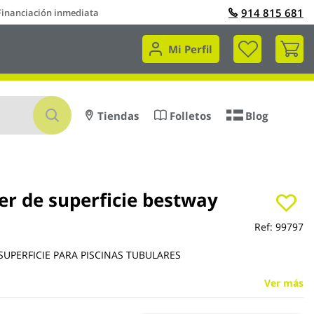
914 815 681
Financiación inmediata
Mi 
Mi Perfil
Buscar
Tiendas
Folletos
Blog
r de superficie bestway
Ref:
99797
SUPERFICIE PARA PISCINAS TUBULARES
Ver más