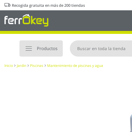
Ir
Recogida gratuita en más de 200 tiendas
al
contenido
Productos
Inicio
Jardin
Piscinas
Mantenimiento de piscinas y agua
Saltar
al
final
de
la
galería
de
imágenes