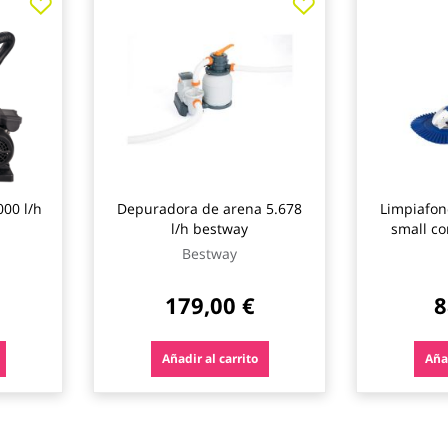
00 l/h
Depuradora de arena 5.678
Limpiafon
l/h bestway
small co
dep
Bestway
179,00 €
8
Añadir al carrito
Añad