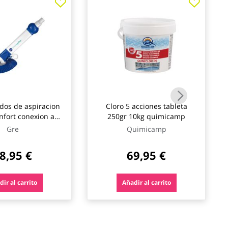
dos de aspiracion
Cloro 5 acciones tableta
nfort conexion a
250gr 10kg quimicamp
uradora gre
Gre
Quimicamp
8,95 €
69,95 €
ir al carrito
Añadir al carrito