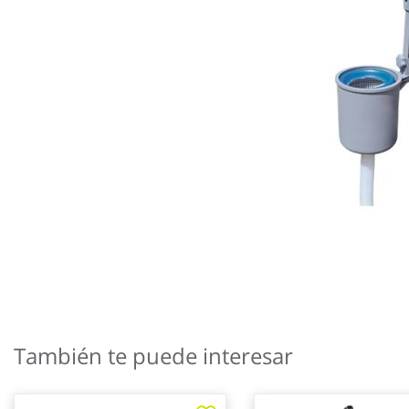
Saltar
al
También te puede interesar
comienzo
de
la