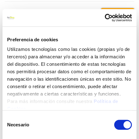
9,85 €
Añadir al carrito
Preferencia de cookies
Utilizamos tecnologías como las cookies (propias y/o de
terceros) para almacenar y/o acceder a la información
del dispositivo. El consentimiento de estas tecnologías
Click&Collect - Recogida gratis
Envío a domicilio:
en nuestras tiendas
5 días hábiles
nos permitirá procesar datos como el comportamiento de
navegación o las identificaciones únicas en este sitio. No
consentir o retirar el consentimiento, puede afectar
+ INFO
negativamente a ciertas características y funciones.
Para más información consulte nuestra
Política de
Cookies
.
LOCALIZA TU TIENDA MÁS CERCANA
Selección
Necesario
de
También te puede interesar
consentimiento