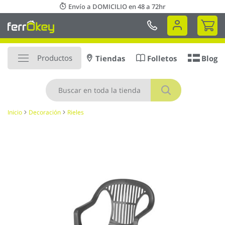
Ir
Envío a DOMICILIO en 48 a 72hr
al
Mi 
contenido
Productos
Tiendas
Folletos
Blog
Buscar
Inicio
Decoración
Rieles
Saltar
al
final
de
la
galería
de
imágenes