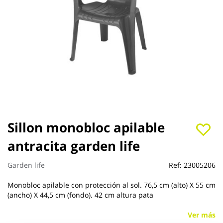
Saltar
Sillon monobloc apilable
al
antracita garden life
comienzo
de
la
Garden life
Ref:
23005206
galería
de
Monobloc apilable con protección al sol. 76,5 cm (alto) X 55 cm
imágenes
(ancho) X 44,5 cm (fondo). 42 cm altura pata
Ver más