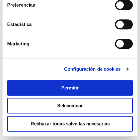
Preferencias
Estadística
Marketing
Configuración de cookies
Riel extensible reforzado 120-210 blanco stor planet
Stor planet
Permitir
16,86 €
Seleccionar
Añadir al carrito
Rechazar todas salvo las necesarias