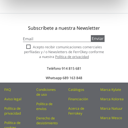
Subscríbete a nuestra Newsletter
Inscríbase
Enviar
a
nuestro
Acepto recibir comunicaciones comerciales
boletín
perfiladas y / o Newsletters de FerrOkey conforme
de
a nuestra
Política de privacidad
noticias:
Teléfono
914 815 681
Whatsapp
689 163 848
FAQ
Condiciones
Catálogos
Marca Kylate
de uso
Aviso legal
Financiación
Marca Kolorea
Política de
Política de
Acerca de
Marca Natuur
envíos
privacidad
Ferrokey
Marca Wesco
Derecho de
Política de
desistimiento
cookies