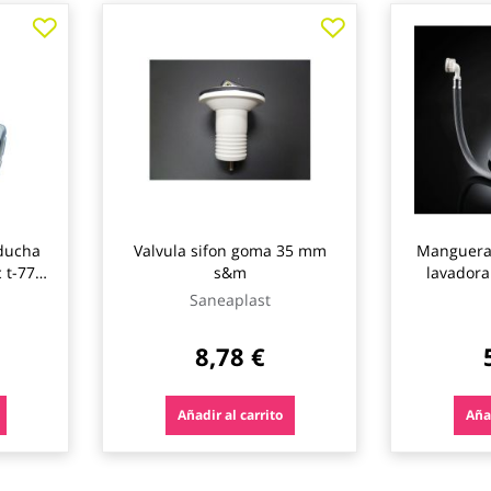
.ducha
Valvula sifon goma 35 mm
Manguera 
 t-77
s&m
lavadora
Saneaplast
8,78 €
Añadir al carrito
Añad