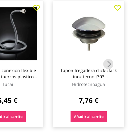
conexion flexible
Tapon fregadera click-clack
 tuercas plastico
inox tecno t303
hh3/4 200 cm tucai
hidrotecnoagua
Tucai
Hidrotecnoagua
5,45 €
7,76 €
ir al carrito
Añadir al carrito