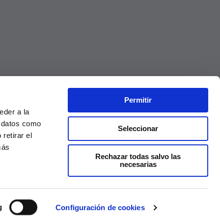
Permitir
eder a la
r datos como
Seleccionar
retirar el
más
Rechazar todas salvo las
necesarias
Precios válidos solo en la web, no en tienda
g
Configuración de cookies