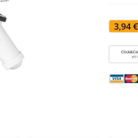
3,94 
Click&Col
en 