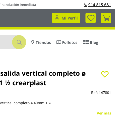
914 815 681
Financiación inmediata
Mi 
Mi Perfil
Buscar
Tiendas
Folletos
Blog
 salida vertical completo ø
 ½ crearplast
Ref:
147801
a vertical completo ø 40mm 1 ½
Ver más