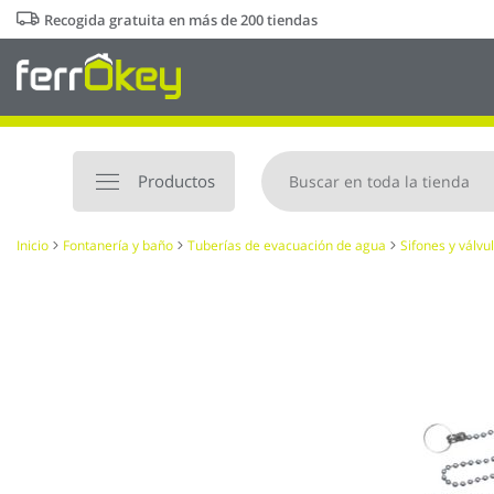
Ir
Recogida gratuita en más de 200 tiendas
al
contenido
Productos
Inicio
Fontanería y baño
Tuberías de evacuación de agua
Sifones y válvu
Saltar
al
final
de
la
galería
de
imágenes