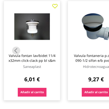
galería
de
imágenes
Valvula fontan lav/bidet 11/4
Valvula fontaneria p
x32mm click-clack pp bl s&m
090-1/2 sifon e/b pvc
hidrotecnoagua
Saneaplast
Hidrotecnoagua
6,01 €
9,27 €
Añadir al carrito
Añadir al carrito