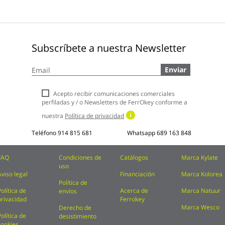
Subscríbete a nuestra Newsletter
Inscríbase
Enviar
a
nuestro
boletín
Acepto recibir comunicaciones comerciales
de
perfiladas y / o Newsletters de FerrOkey conforme a
noticias:
nuestra
Política de privacidad
Teléfono
914 815 681
Whatsapp
689 163 848
FAQ
Condiciones de
Catálogos
Marca Kylate
uso
Aviso legal
Financiación
Marca Kolorea
Política de
Política de
Acerca de
Marca Natuur
envíos
privacidad
Ferrokey
Marca Wesco
Derecho de
Política de
desistimiento
cookies