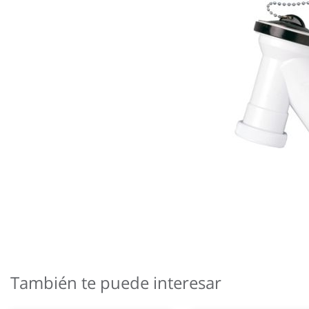
Saltar
al
comienzo
También te puede interesar
de
la