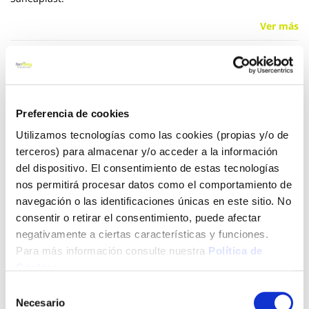
Ver más
13,39 €
Preferencia de cookies
Añadir al carrito
Utilizamos tecnologías como las cookies (propias y/o de
terceros) para almacenar y/o acceder a la información
del dispositivo. El consentimiento de estas tecnologías
Click&Collect - Recogida gratis
Envío a domicilio:
nos permitirá procesar datos como el comportamiento de
en nuestras tiendas
5 días hábiles
navegación o las identificaciones únicas en este sitio. No
consentir o retirar el consentimiento, puede afectar
negativamente a ciertas características y funciones.
+ INFO
Para más información consulte nuestra
Política de
Cookies
.
Selección
LOCALIZA TU TIENDA MÁS CERCANA
Necesario
de