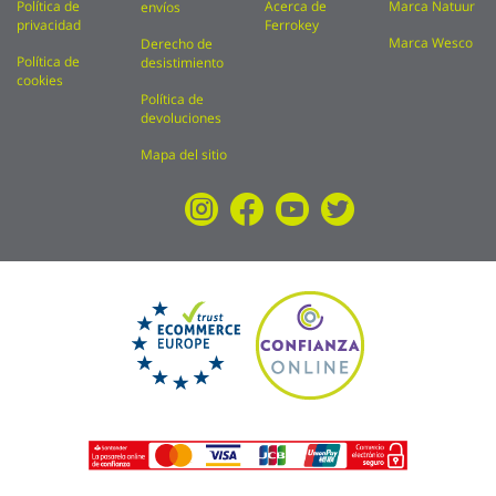
Política de
Acerca de
Marca Natuur
envíos
privacidad
Ferrokey
Marca Wesco
Derecho de
Política de
desistimiento
cookies
Política de
devoluciones
Mapa del sitio