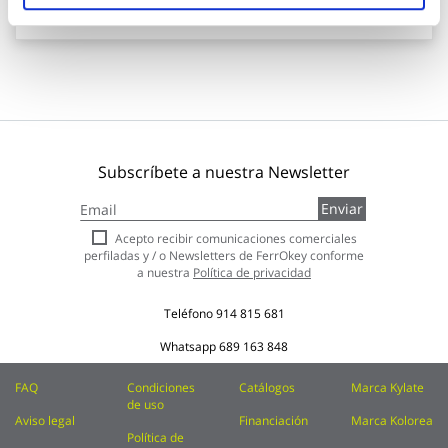
Añadir al carrito
Subscríbete a nuestra Newsletter
Inscríbase
Enviar
a
nuestro
Acepto recibir comunicaciones comerciales
boletín
perfiladas y / o Newsletters de FerrOkey conforme
de
a nuestra
Política de privacidad
noticias:
Teléfono
914 815 681
Whatsapp
689 163 848
FAQ
Condiciones
Catálogos
Marca Kylate
de uso
Aviso legal
Financiación
Marca Kolorea
Política de