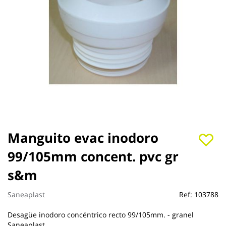
Saltar
Manguito evac inodoro
al
99/105mm concent. pvc gr
comienzo
de
s&m
la
galería
de
Saneaplast
Ref:
103788
imágenes
Desagüe inodoro concéntrico recto 99/105mm. - granel
Saneaplast.