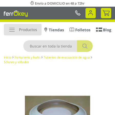
Ir
Envío a DOMICILIO en 48 a 72hr
al
Mi 
contenido
Productos
Tiendas
Folletos
Blog
Buscar
Inicio
Fontanería y baño
Tuberías de evacuación de agua
Sifones y válvulas
Saltar
al
final
de
la
galería
de
imágenes