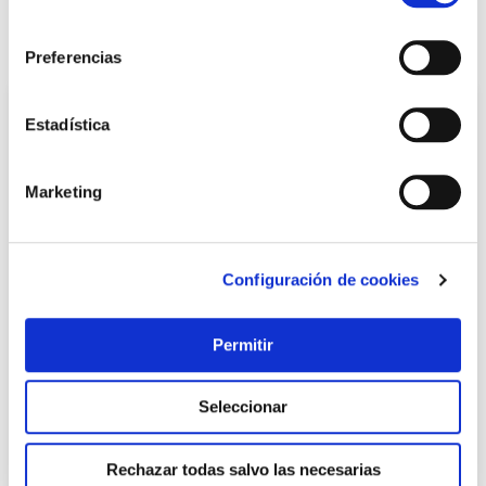
consentimiento
También te puede interesar
Preferencias
Estadística
Marketing
Configuración de cookies
Valvula click-clack larga roscada laton cromado grande
Permitir
hidrotecnoagua
Hidrotecnoagua
Seleccionar
14,62 €
Rechazar todas salvo las necesarias