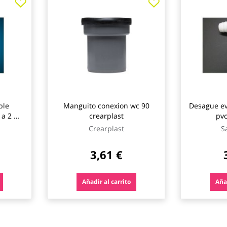
ble
Manguito conexion wc 90
Desague e
 a 2 m
crearplast
pvc
x
Crearplast
S
3,61 €
Añadir al carrito
Añad