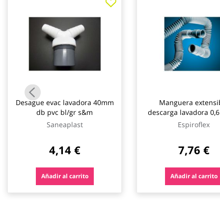
galería
de
imágenes
Desague evac lavadora 40mm
Manguera extensi
db pvc bl/gr s&m
descarga lavadora 0,6
19 x 22 espirofle
Saneaplast
Espiroflex
4,14 €
7,76 €
Añadir al carrito
Añadir al carrito