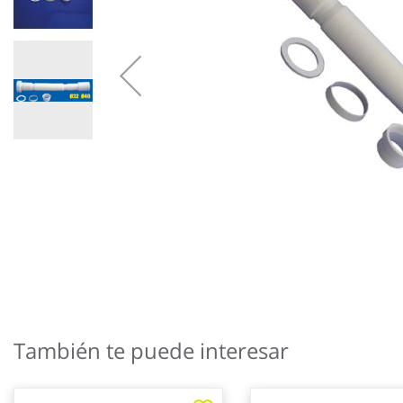
Saltar
al
También te puede interesar
comienzo
de
la