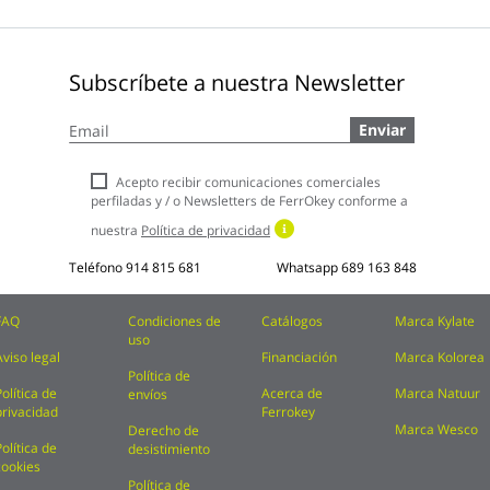
Subscríbete a nuestra Newsletter
Inscríbase
Enviar
a
nuestro
boletín
Acepto recibir comunicaciones comerciales
de
perfiladas y / o Newsletters de FerrOkey conforme a
noticias:
nuestra
Política de privacidad
Teléfono
914 815 681
Whatsapp
689 163 848
FAQ
Condiciones de
Catálogos
Marca Kylate
uso
Aviso legal
Financiación
Marca Kolorea
Política de
Política de
Acerca de
Marca Natuur
envíos
privacidad
Ferrokey
Marca Wesco
Derecho de
Política de
desistimiento
cookies
Política de