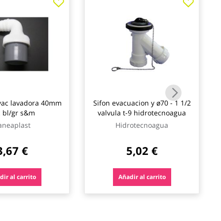
vac lavadora 40mm
Sifon evacuacion y ø70 - 1 1/2
 bl/gr s&m
valvula t-9 hidrotecnoagua
aneaplast
Hidrotecnoagua
3,67 €
5,02 €
ir al carrito
Añadir al carrito