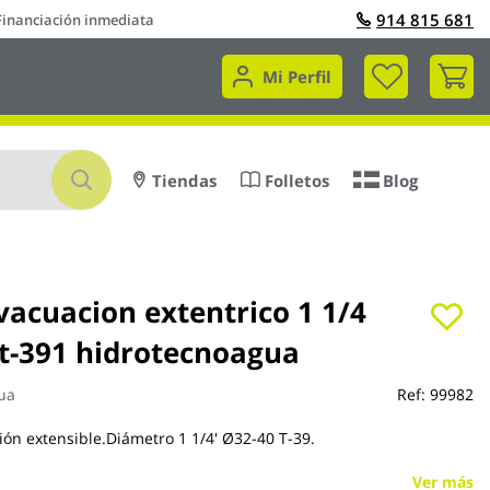
914 815 681
Financiación inmediata
Mi 
Mi Perfil
Buscar
Tiendas
Folletos
Blog
vacuacion extentrico 1 1/4
 t-391 hidrotecnoagua
ua
Ref:
99982
ión extensible.Diámetro 1 1/4' Ø32-40 T-39.
Ver más