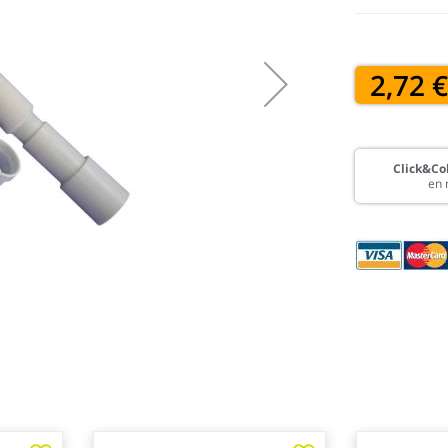
2,72 
Click&Col
en 