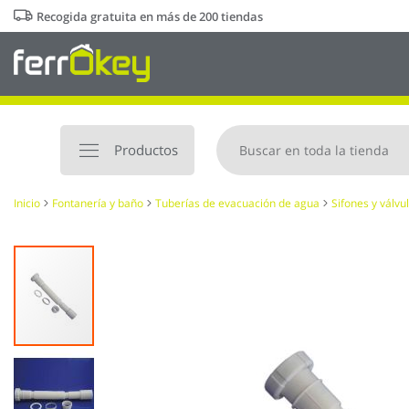
Ir
Recogida gratuita en más de 200 tiendas
al
contenido
Productos
Inicio
Fontanería y baño
Tuberías de evacuación de agua
Sifones y válvu
Saltar
al
final
de
la
galería
de
imágenes