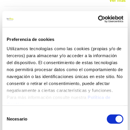
Ver más
5,82 €
Añadir al carrito
Preferencia de cookies
Utilizamos tecnologías como las cookies (propias y/o de
terceros) para almacenar y/o acceder a la información
del dispositivo. El consentimiento de estas tecnologías
Click&Collect - Recogida gratis
Envío a domicilio:
nos permitirá procesar datos como el comportamiento de
en nuestras tiendas
5 días hábiles
navegación o las identificaciones únicas en este sitio. No
consentir o retirar el consentimiento, puede afectar
negativamente a ciertas características y funciones.
+ INFO
Para más información consulte nuestra
Política de
Cookies
.
LOCALIZA TU TIENDA MÁS CERCANA
Selección
Necesario
de
También te puede interesar
consentimiento