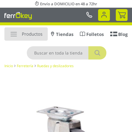
Ir
Envío a DOMICILIO en 48 a 72hr
al
Mi 
contenido
Productos
Tiendas
Folletos
Blog
Buscar
Inicio
Ferretería
Ruedas y deslizadores
Saltar
al
final
de
la
galería
de
imágenes