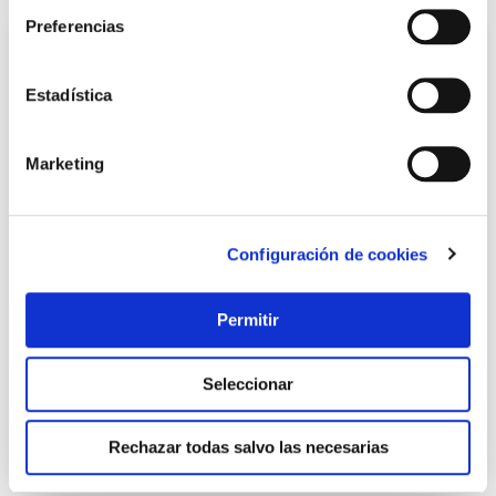
Preferencias
Estadística
Marketing
Configuración de cookies
Rueda mueble auxiliar giratoria pletina 60 kg 80 mm gris
con freno alex
Permitir
Ruedas alex
10,55 €
Seleccionar
Añadir al carrito
Rechazar todas salvo las necesarias