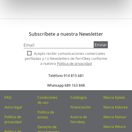
Subscríbete a nuestra Newsletter
Inscríbase
Enviar
a
nuestro
Acepto recibir comunicaciones comerciales
boletín
perfiladas y / o Newsletters de FerrOkey conforme
de
a nuestra
Política de privacidad
noticias:
Teléfono
914 815 681
Whatsapp
689 163 848
FAQ
Condiciones
Catálogos
Marca Kylate
de uso
Aviso legal
Financiación
Marca Kolorea
Política de
Política de
Acerca de
Marca Natuur
envíos
privacidad
Ferrokey
Marca Wesco
Derecho de
Política de
desistimiento