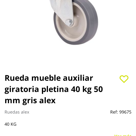
Saltar
Rueda mueble auxiliar
al
giratoria pletina 40 kg 50
comienzo
de
mm gris alex
la
galería
de
Ruedas alex
Ref:
99675
imágenes
40 KG