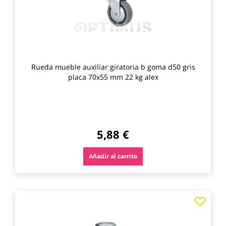
Rueda mueble auxiliar giratoria b goma d50 gris
placa 70x55 mm 22 kg alex
5,88 €
Añadir al carrito
Agre
a
los
favo