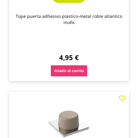
Tope puerta adhesivo plastico-metal roble atlantico
inofix
4,95 €
Añadir al carrito
Agre
a
los
favo