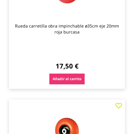
Rueda carretilla obra impinchable ø35cm eje 20mm
roja burcasa
17,50 €
Añadir al carrito
Agre
a
los
favo