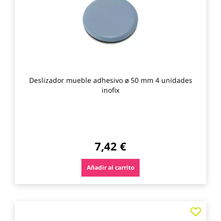
favo
Deslizador mueble adhesivo ø 50 mm 4 unidades
inofix
7,42 €
Añadir al carrito
Agre
a