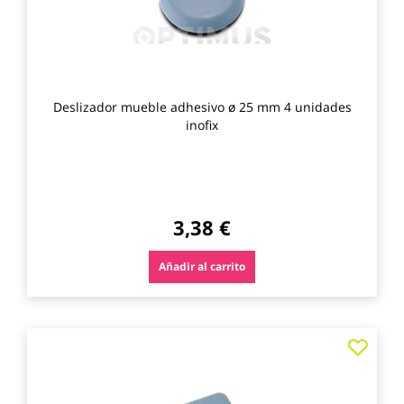
Deslizador mueble adhesivo ø 25 mm 4 unidades
inofix
3,38 €
Añadir al carrito
Agre
a
los
favo