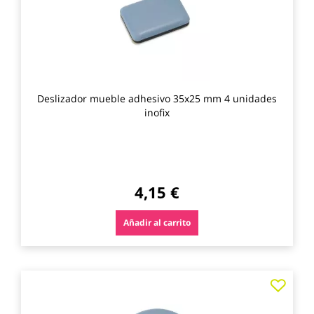
Deslizador mueble adhesivo 35x25 mm 4 unidades
inofix
4,15 €
Añadir al carrito
Agre
a
los