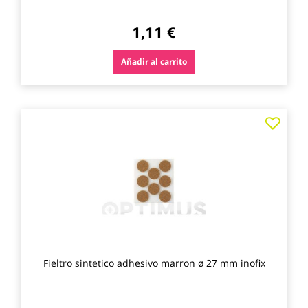
1,11 €
Añadir al carrito
Agre
a
los
favo
Fieltro sintetico adhesivo marron ø 27 mm inofix