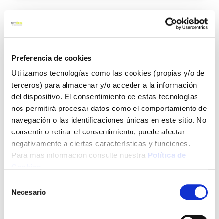
Agre
a
los
favo
Preferencia de cookies
Utilizamos tecnologías como las cookies (propias y/o de
terceros) para almacenar y/o acceder a la información
del dispositivo. El consentimiento de estas tecnologías
nos permitirá procesar datos como el comportamiento de
navegación o las identificaciones únicas en este sitio. No
Deslizador mueb 7,5xø38mm patin tornillo ptfe inofix
4 pz
consentir o retirar el consentimiento, puede afectar
negativamente a ciertas características y funciones.
Para más información consulte nuestra
Política de
Cookies
.
Selección
6,18 €
Necesario
de
consentimiento
Añadir al carrito