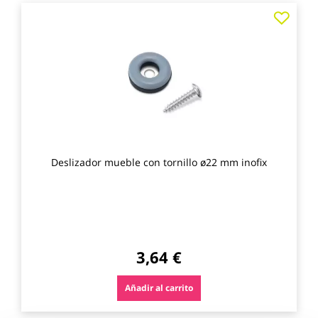
Agre
a
los
favo
Deslizador mueble con tornillo ø22 mm inofix
3,64 €
Añadir al carrito