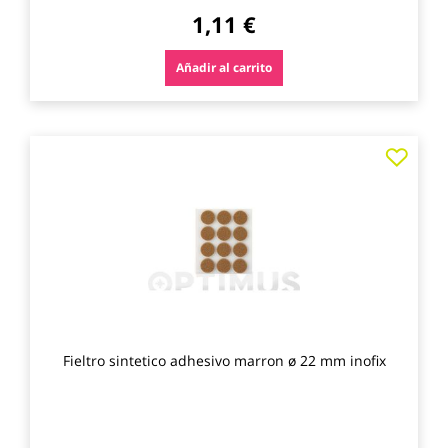
1,11 €
Añadir al carrito
Agre
a
los
favo
Fieltro sintetico adhesivo marron ø 22 mm inofix