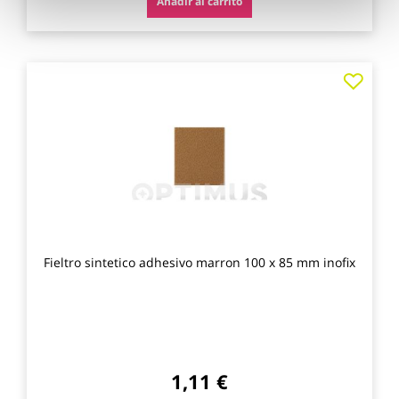
Añadir al carrito
Agre
a
los
favo
Fieltro sintetico adhesivo marron 100 x 85 mm inofix
1,11 €