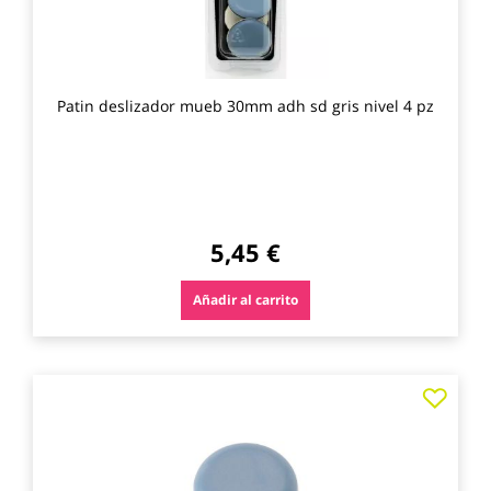
Patin deslizador mueb 30mm adh sd gris nivel 4 pz
5,45 €
Añadir al carrito
Agre
a
los
favo