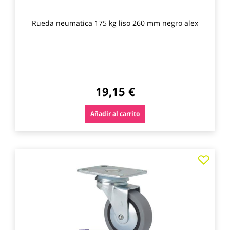
Rueda neumatica 175 kg liso 260 mm negro alex
19,15 €
Añadir al carrito
Agre
a
los
favo