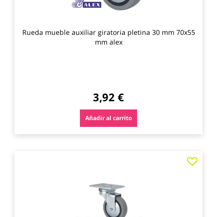
Rueda mueble auxiliar giratoria pletina 30 mm 70x55
mm alex
3,92 €
Añadir al carrito
Agre
a
los
favo