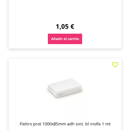
1,05 €
Añadir al carrito
Agre
a
los
favo
Fieltro prot 1000x85mm adh sint. bl inofix 1 mt