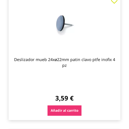
a
los
favo
Deslizador mueb 24xø22mm patin clavo ptfe inofix 4
pz
3,59 €
Añadir al carrito