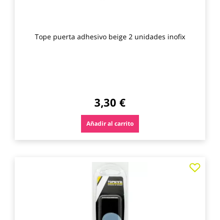
Tope puerta adhesivo beige 2 unidades inofix
3,30 €
Añadir al carrito
Agre
a
los
favo