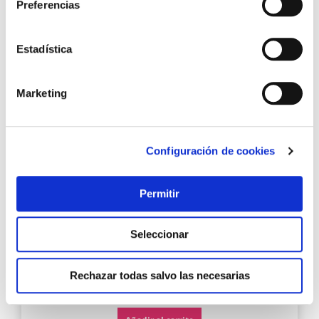
Preferencias
Agre
Estadística
a
los
favo
Marketing
Configuración de cookies
Permitir
Deslizador mueble patin clavo plastico blanco ø 15
mm 100 pz micel
Seleccionar
Rechazar todas salvo las necesarias
2,93 €