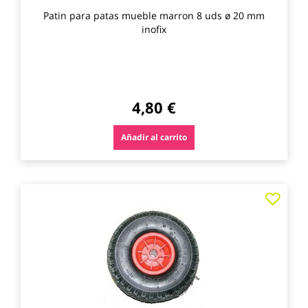
Patin para patas mueble marron 8 uds ø 20 mm
inofix
4,80 €
Añadir al carrito
Agre
a
los
favo