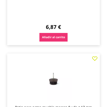
6,87 €
Añadir al carrito
Agre
a
los
favo