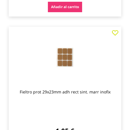
Añadir al carrito
Agre
a
los
favo
Fieltro prot 29x23mm adh rect sint. marr inofix