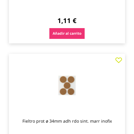
1,11 €
Añadir al carrito
Agre
a
los
favo
Fieltro prot ø 34mm adh rdo sint. marr inofix