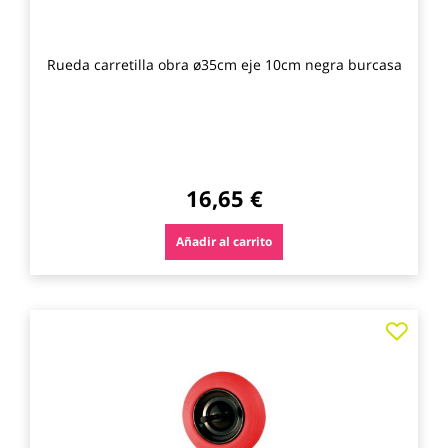
Rueda carretilla obra ø35cm eje 10cm negra burcasa
16,65 €
Añadir al carrito
Agre
a
los
favo