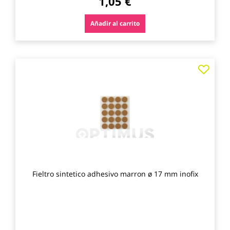
1,05 €
Añadir al carrito
Agre
a
los
favo
Fieltro sintetico adhesivo marron ø 17 mm inofix