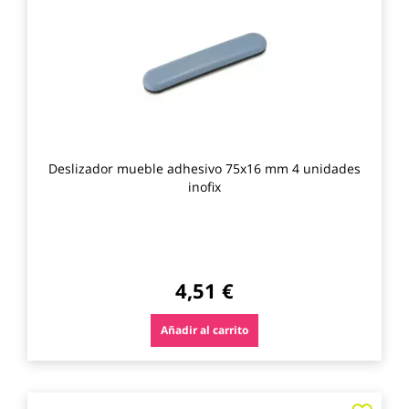
los
favo
Deslizador mueble adhesivo 75x16 mm 4 unidades
inofix
4,51 €
Añadir al carrito
Agre