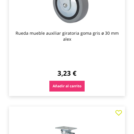
Rueda mueble auxiliar giratoria goma gris ø 30 mm
alex
3,23 €
Añadir al carrito
Agre
a
los
favo