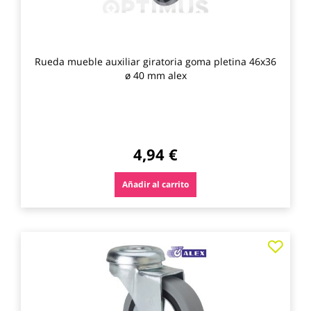
Rueda mueble auxiliar giratoria goma pletina 46x36
ø 40 mm alex
4,94 €
Añadir al carrito
Agre
a
los
favo