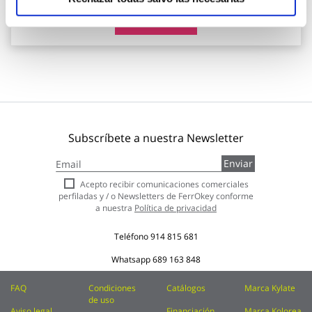
Añadir al carrito
Subscríbete a nuestra Newsletter
Inscríbase
Enviar
a
nuestro
Acepto recibir comunicaciones comerciales
boletín
perfiladas y / o Newsletters de FerrOkey conforme
de
a nuestra
Política de privacidad
noticias:
Teléfono
914 815 681
Whatsapp
689 163 848
FAQ
Condiciones
Catálogos
Marca Kylate
de uso
Aviso legal
Financiación
Marca Kolorea