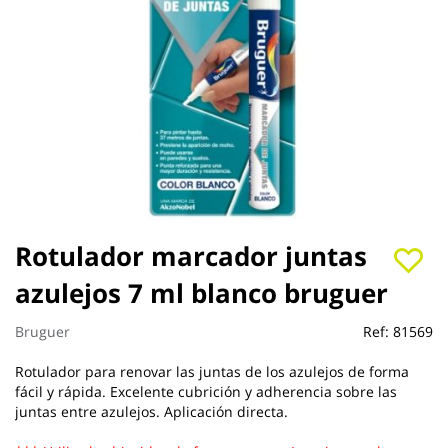
Saltar
Rotulador marcador juntas
al
azulejos 7 ml blanco bruguer
comienzo
de
la
Bruguer
Ref:
81569
galería
de
Rotulador para renovar las juntas de los azulejos de forma
imágenes
fácil y rápida. Excelente cubrición y adherencia sobre las
juntas entre azulejos. Aplicación directa.