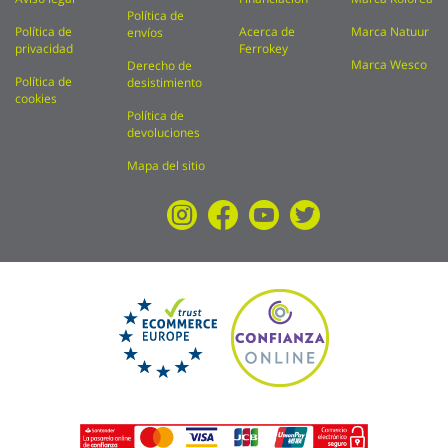
Política de
Política de
Acerca de
Marca Natuur
envíos
privacidad
Ferrokey
Marca Wesco
Derecho de
Política de
desistimiento
cookies
Política de
devoluciones
Mapa del sitio