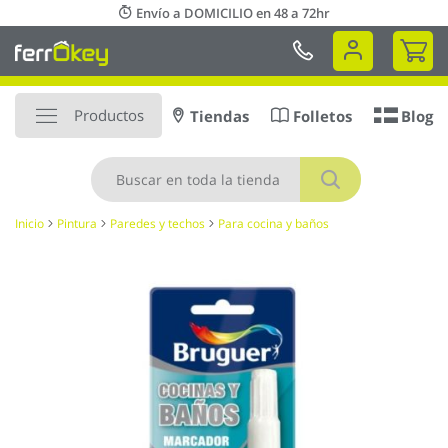
Ir
Envío a DOMICILIO en 48 a 72hr
al
Mi 
contenido
Productos
Tiendas
Folletos
Blog
Buscar
Inicio
Pintura
Paredes y techos
Para cocina y baños
Saltar
al
final
de
la
galería
de
imágenes