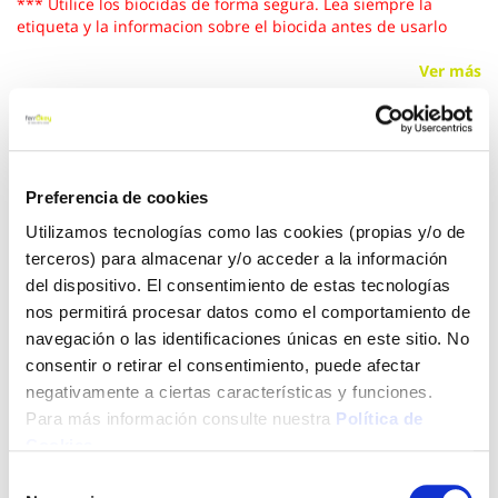
*** Utilice los biocidas de forma segura. Lea siempre la
etiqueta y la informacion sobre el biocida antes de usarlo
Ver más
9,05 €
Preferencia de cookies
Añadir al carrito
Utilizamos tecnologías como las cookies (propias y/o de
terceros) para almacenar y/o acceder a la información
del dispositivo. El consentimiento de estas tecnologías
nos permitirá procesar datos como el comportamiento de
Click&Collect - Recogida gratis
Envío a domicilio:
navegación o las identificaciones únicas en este sitio. No
en nuestras tiendas
5 días hábiles
consentir o retirar el consentimiento, puede afectar
negativamente a ciertas características y funciones.
Para más información consulte nuestra
Política de
+ INFO
Cookies
.
Selección