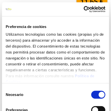
11,65 €
Añadir al carrito
Preferencia de cookies
Utilizamos tecnologías como las cookies (propias y/o de
terceros) para almacenar y/o acceder a la información
Click&Collect - Recogida gratis
Envío a domicilio:
del dispositivo. El consentimiento de estas tecnologías
en nuestras tiendas
5 días hábiles
nos permitirá procesar datos como el comportamiento de
navegación o las identificaciones únicas en este sitio. No
consentir o retirar el consentimiento, puede afectar
+ INFO
negativamente a ciertas características y funciones.
Para más información consulte nuestra
Política de
Cookies
.
LOCALIZA TU TIENDA MÁS CERCANA
Selección
También te puede interesar
Necesario
de
consentimiento
Preferencias