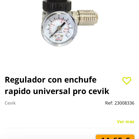
Saltar
Regulador con enchufe
al
rapido universal pro cevik
comienzo
de
la
Cevik
Ref:
23008336
galería
de
imágenes
Ver más