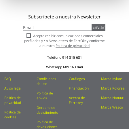
Subscríbete a nuestra Newsletter
Inscríbase
Enviar
a
nuestro
Acepto recibir comunicaciones comerciales
boletín
perfiladas y / o Newsletters de FerrOkey conforme
de
a nuestra
Política de privacidad
noticias:
Teléfono
914 815 681
Whatsapp
689 163 848
FAQ
Condiciones
Catálogos
Marca Kylate
de uso
Aviso legal
Financiación
Marca Kolorea
Política de
Política de
Acerca de
Marca Natuur
envíos
privacidad
Ferrokey
Marca Wesco
Derecho de
Política de
desistimiento
cookies
Política de
devoluciones