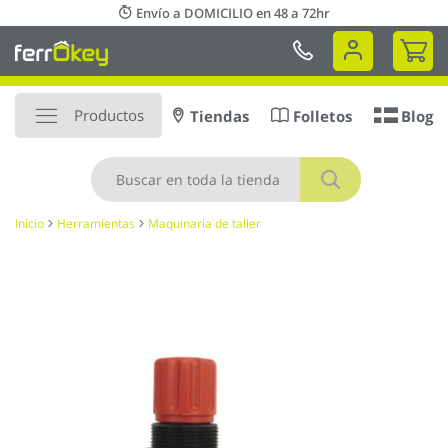
Ir
Envío a DOMICILIO en 48 a 72hr
al
Mi 
contenido
Productos
Tiendas
Folletos
Blog
Buscar
Inicio
Herramientas
Maquinaria de taller
Saltar
al
final
de
la
galería
de
imágenes