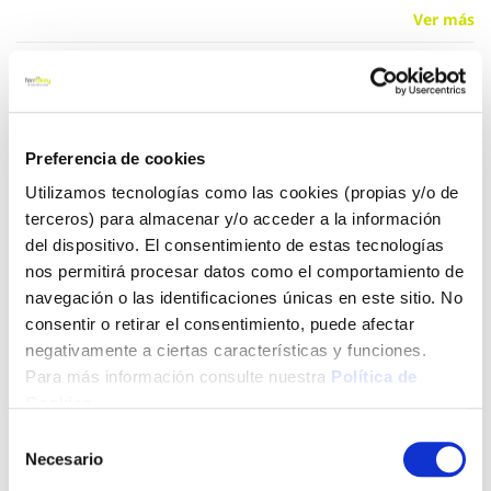
Ver más
9,08 €
Preferencia de cookies
Añadir al carrito
Utilizamos tecnologías como las cookies (propias y/o de
terceros) para almacenar y/o acceder a la información
del dispositivo. El consentimiento de estas tecnologías
Click&Collect - Recogida gratis
Envío a domicilio:
nos permitirá procesar datos como el comportamiento de
en nuestras tiendas
5 días hábiles
navegación o las identificaciones únicas en este sitio. No
consentir o retirar el consentimiento, puede afectar
negativamente a ciertas características y funciones.
+ INFO
Para más información consulte nuestra
Política de
Cookies
.
Selección
LOCALIZA TU TIENDA MÁS CERCANA
Necesario
de
consentimiento