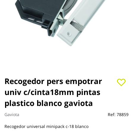
Saltar
Recogedor pers empotrar
al
univ c/cinta18mm pintas
comienzo
de
plastico blanco gaviota
la
galería
de
Gaviota
Ref:
78859
imágenes
Recogedor universal minipack c-18 blanco