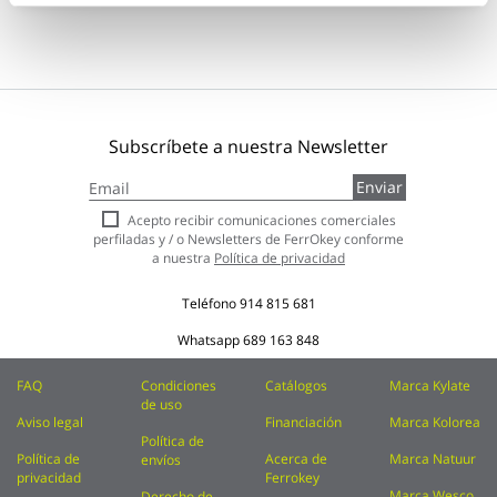
Subscríbete a nuestra Newsletter
Inscríbase
Enviar
a
nuestro
Acepto recibir comunicaciones comerciales
boletín
perfiladas y / o Newsletters de FerrOkey conforme
de
a nuestra
Política de privacidad
noticias:
Teléfono
914 815 681
Whatsapp
689 163 848
FAQ
Condiciones
Catálogos
Marca Kylate
de uso
Aviso legal
Financiación
Marca Kolorea
Política de
Política de
Acerca de
Marca Natuur
envíos
privacidad
Ferrokey
Marca Wesco
Derecho de