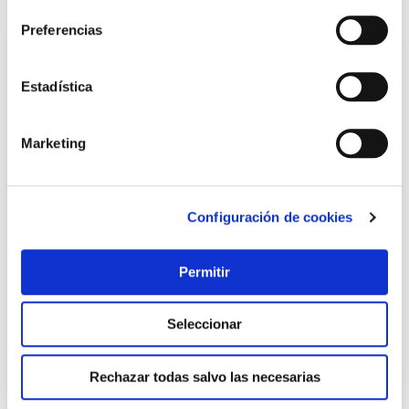
También te puede interesar
Preferencias
Estadística
Marketing
Configuración de cookies
Cierre ventana pres alma br derecha rev. 1523000004
Alma
Permitir
12,83 €
Seleccionar
Rechazar todas salvo las necesarias
Añadir al carrito