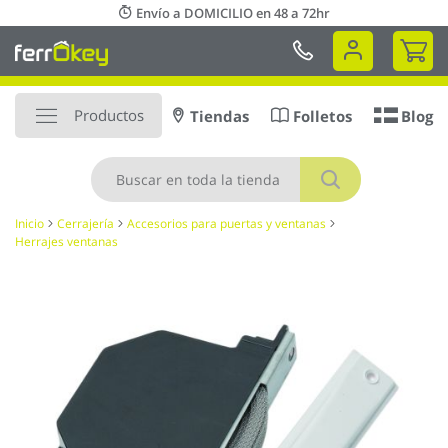
Ir
Envío a DOMICILIO en 48 a 72hr
al
Mi 
contenido
Productos
Tiendas
Folletos
Blog
Buscar
Inicio
Cerrajería
Accesorios para puertas y ventanas
Herrajes ventanas
Saltar
al
final
de
la
galería
de
imágenes