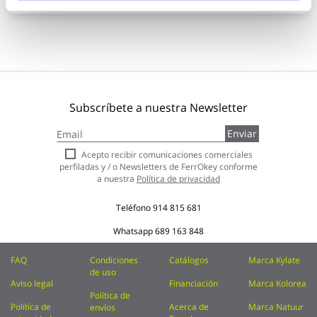
Subscríbete a nuestra Newsletter
Inscríbase
Enviar
a
nuestro
Acepto recibir comunicaciones comerciales
boletín
perfiladas y / o Newsletters de FerrOkey conforme
de
a nuestra
Política de privacidad
noticias:
Teléfono
914 815 681
Whatsapp
689 163 848
FAQ
Condiciones
Catálogos
Marca Kylate
de uso
Aviso legal
Financiación
Marca Kolorea
Política de
Política de
Acerca de
Marca Natuur
envíos