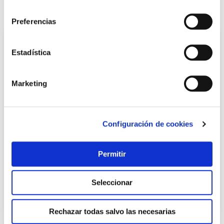
consentimiento
También te puede interesar
Preferencias
Estadística
Marketing
Configuración de cookies
Cinta persiana be/gr 2 rollos de 50m x 22 mm nivel
Permitir
Nivel
Seleccionar
69,95 €
Rechazar todas salvo las necesarias
Añadir al carrito