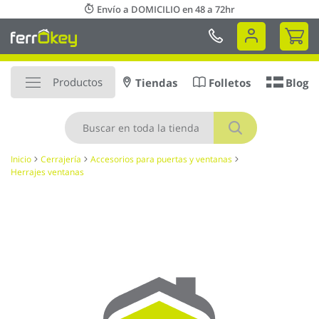
Ir
Envío a DOMICILIO en 48 a 72hr
al
Mi 
contenido
Productos
Tiendas
Folletos
Blog
Buscar
Inicio
Cerrajería
Accesorios para puertas y ventanas
Herrajes ventanas
Saltar
al
final
de
la
galería
de
imágenes