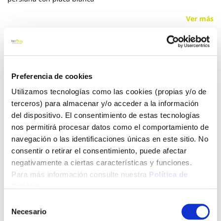
Ver más
29,90 €
Preferencia de cookies
Añadir al carrito
Utilizamos tecnologías como las cookies (propias y/o de
terceros) para almacenar y/o acceder a la información
del dispositivo. El consentimiento de estas tecnologías
nos permitirá procesar datos como el comportamiento de
Click&Collect - Recogida gratis
Envío a domicilio:
navegación o las identificaciones únicas en este sitio. No
en nuestras tiendas
5 días hábiles
consentir o retirar el consentimiento, puede afectar
negativamente a ciertas características y funciones.
Para más información consulte nuestra
Política de
+ INFO
Cookies
.
Selección
LOCALIZA TU TIENDA MÁS CERCANA
Necesario
de