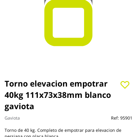
Saltar
Torno elevacion empotrar
al
40kg 111x73x38mm blanco
comienzo
de
gaviota
la
galería
de
Gaviota
Ref:
95901
imágenes
Torno de 40 kg. Completo de empotrar para elevacion de
persiana con placa blanca