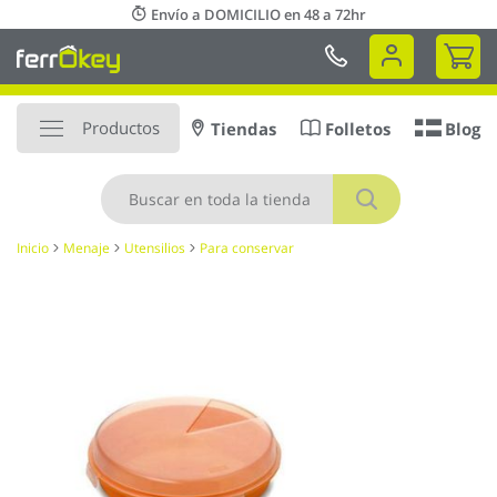
Ir
Envío a DOMICILIO en 48 a 72hr
al
Mi 
contenido
Productos
Tiendas
Folletos
Blog
Buscar
Inicio
Menaje
Utensilios
Para conservar
Saltar
al
final
de
la
galería
de
imágenes