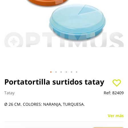
Saltar
Portatortilla surtidos tatay
al
comienzo
Tatay
Ref:
82409
de
la
Ø 26 CM. COLORES: NARANJA, TURQUESA.
galería
de
Ver más
imágenes