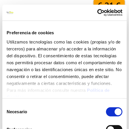
6,21 €
Añadir al carrito
Preferencia de cookies
Utilizamos tecnologías como las cookies (propias y/o de
terceros) para almacenar y/o acceder a la información
Click&Collect - Recogida gratis
Envío a domicilio:
del dispositivo. El consentimiento de estas tecnologías
en nuestras tiendas
5 días hábiles
nos permitirá procesar datos como el comportamiento de
navegación o las identificaciones únicas en este sitio. No
consentir o retirar el consentimiento, puede afectar
+ INFO
negativamente a ciertas características y funciones.
Para más información consulte nuestra
Política de
Cookies
.
LOCALIZA TU TIENDA MÁS CERCANA
Selección
Necesario
También te puede interesar
de
consentimiento