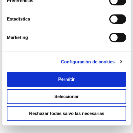
Preferencias
Estadística
Marketing
Contenedor hermetico borosilicato cook & eat 1,1 l -
Configuración de cookies
valvula tatay
Tatay
Permitir
7,20 €
Seleccionar
Añadir al carrito
Rechazar todas salvo las necesarias