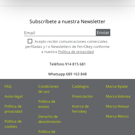
Subscríbete a nuestra Newsletter
Inscríbase
Enviar
a
nuestro
Acepto recibir comunicaciones comerciales
boletín
perfiladas y / o Newsletters de FerrOkey conforme
de
a nuestra
Política de privacidad
noticias:
Teléfono
914 815 681
Whatsapp
689 163 848
FAQ
Condiciones
Catálogos
Marca Kylate
de uso
Aviso legal
Financiación
Marca Kolorea
Política de
Política de
Acerca de
Marca Natuur
envíos
privacidad
Ferrokey
Marca Wesco
Derecho de
Política de
desistimiento
cookies
Política de