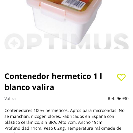
Saltar
Contenedor hermetico 1 l
al
blanco valira
comienzo
de
la
Valira
Ref:
96930
galería
de
Contenedores 100% herméticos. Aptos para microondas. No
imágenes
se manchan, nicogen olores. Fabricados en España con
plástico cerámico, sin BPA. Alto 7cm. Ancho 19cm.
Profundidad 11cm. Peso 0'2Kg. Temperatura máximade de