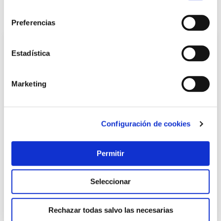
consentimiento
También te puede interesar
Preferencias
Estadística
Marketing
Configuración de cookies
Cuchillos para untar set 4 uds negro/madera nerthus
Permitir
Vin bouquet
Seleccionar
12,00 €
Rechazar todas salvo las necesarias
Añadir al carrito