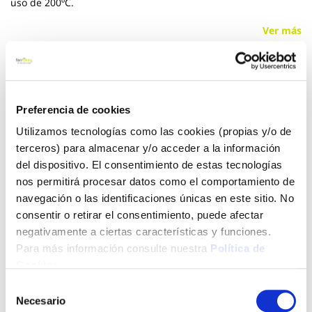
uso de 200ºC.
Ver más
10,97 €
Preferencia de cookies
Añadir al carrito
Utilizamos tecnologías como las cookies (propias y/o de
terceros) para almacenar y/o acceder a la información
del dispositivo. El consentimiento de estas tecnologías
nos permitirá procesar datos como el comportamiento de
Click&Collect - Recogida gratis
Envío a domicilio:
navegación o las identificaciones únicas en este sitio. No
en nuestras tiendas
5 días hábiles
consentir o retirar el consentimiento, puede afectar
negativamente a ciertas características y funciones.
Para más información consulte nuestra
Política de
+ INFO
Cookies
.
Selección
Necesario
LOCALIZA TU TIENDA MÁS CERCANA
de