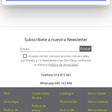
Subscríbete a nuestra Newsletter
Inscríbase
Enviar
a
nuestro
Acepto recibir comunicaciones comerciales
boletín
perfiladas y / o Newsletters de FerrOkey conforme
de
a nuestra
Política de privacidad
noticias:
Teléfono
914 815 681
Whatsapp
689 163 848
FAQ
Condiciones
Catálogos
Marca Kylate
de uso
Aviso legal
Financiación
Marca Kolorea
Política de
Política de
Acerca de
Marca Natuur
envíos