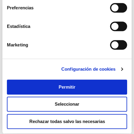
Preferencias
Estadística
Marketing
Configuración de cookies
Tirador mueble aluminio 180x25x28mm rei
Rei
Permitir
5,00 €
Seleccionar
Añadir al carrito
Rechazar todas salvo las necesarias