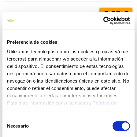
2,93 €
Añadir al carrito
Preferencia de cookies
Utilizamos tecnologías como las cookies (propias y/o de
terceros) para almacenar y/o acceder a la información
Click&Collect - Recogida gratis
Envío a domicilio:
del dispositivo. El consentimiento de estas tecnologías
en nuestras tiendas
5 días hábiles
nos permitirá procesar datos como el comportamiento de
navegación o las identificaciones únicas en este sitio. No
consentir o retirar el consentimiento, puede afectar
+ INFO
negativamente a ciertas características y funciones.
Para más información consulte nuestra
Política de
Cookies
.
LOCALIZA TU TIENDA MÁS CERCANA
Selección
Necesario
de
También te puede interesar
consentimiento