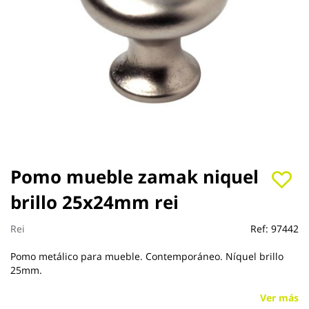
Saltar
Pomo mueble zamak niquel
al
brillo 25x24mm rei
comienzo
de
la
Rei
Ref:
97442
galería
de
Pomo metálico para mueble. Contemporáneo. Níquel brillo
imágenes
25mm.
Ver más