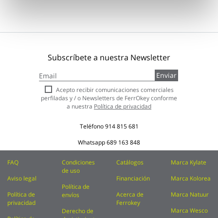
Subscríbete a nuestra Newsletter
Inscríbase
Enviar
a
nuestro
Acepto recibir comunicaciones comerciales
boletín
perfiladas y / o Newsletters de FerrOkey conforme
de
a nuestra
Política de privacidad
noticias:
Teléfono
914 815 681
Whatsapp
689 163 848
FAQ
Condiciones
Catálogos
Marca Kylate
de uso
Aviso legal
Financiación
Marca Kolorea
Política de
Política de
Acerca de
Marca Natuur
envíos
privacidad
Ferrokey
Marca Wesco
Derecho de