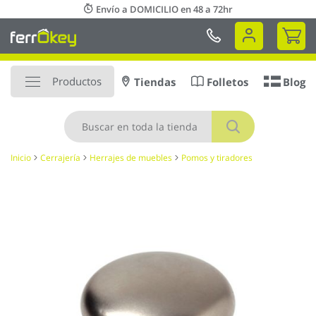
Ir
Envío a DOMICILIO en 48 a 72hr
al
Mi 
contenido
Productos
Tiendas
Folletos
Blog
Buscar
Inicio
Cerrajería
Herrajes de muebles
Pomos y tiradores
Saltar
al
final
de
la
galería
de
imágenes