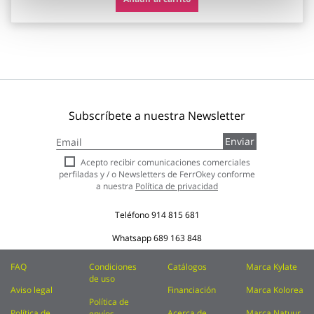
Subscríbete a nuestra Newsletter
Inscríbase
Enviar
a
nuestro
Acepto recibir comunicaciones comerciales
boletín
perfiladas y / o Newsletters de FerrOkey conforme
de
a nuestra
Política de privacidad
noticias:
Teléfono
914 815 681
Whatsapp
689 163 848
FAQ
Condiciones
Catálogos
Marca Kylate
de uso
Aviso legal
Financiación
Marca Kolorea
Política de
Política de
Acerca de
Marca Natuur
envíos