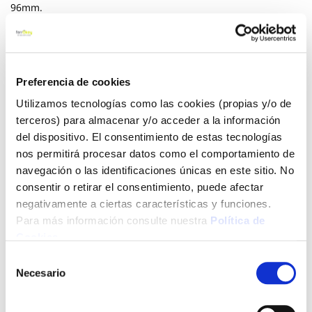
96mm.
Ver más
3,19 €
Preferencia de cookies
Utilizamos tecnologías como las cookies (propias y/o de
terceros) para almacenar y/o acceder a la información
Añadir al carrito
del dispositivo. El consentimiento de estas tecnologías
nos permitirá procesar datos como el comportamiento de
navegación o las identificaciones únicas en este sitio. No
consentir o retirar el consentimiento, puede afectar
Click&Collect - Recogida gratis
Envío a domicilio:
negativamente a ciertas características y funciones.
en nuestras tiendas
5 días hábiles
Para más información consulte nuestra
Política de
Cookies
.
+ INFO
Selección
Necesario
de
consentimiento
LOCALIZA TU TIENDA MÁS CERCANA