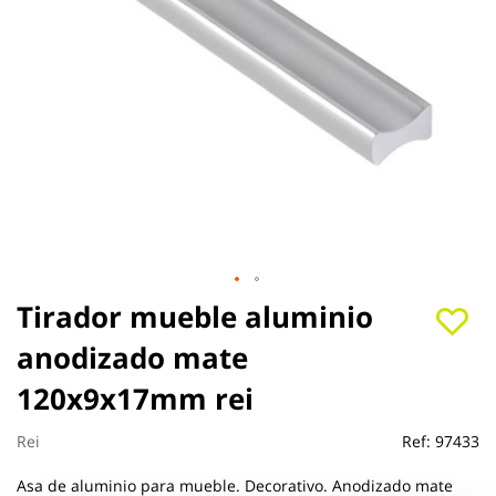
Saltar
Tirador mueble aluminio
al
anodizado mate
comienzo
de
120x9x17mm rei
la
galería
de
Rei
Ref:
97433
imágenes
Asa de aluminio para mueble. Decorativo. Anodizado mate