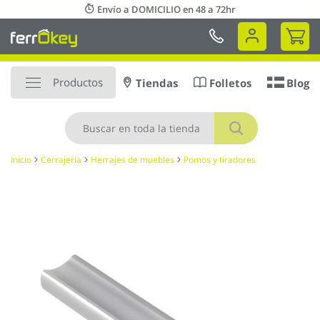
Ir
Envío a DOMICILIO en 48 a 72hr
al
Mi 
contenido
Productos
Tiendas
Folletos
Blog
Buscar
Inicio
Cerrajería
Herrajes de muebles
Pomos y tiradores
Saltar
al
final
de
la
galería
de
imágenes