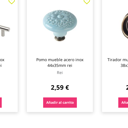
nox
Pomo mueble acero inox
Tirador m
i
44x35mm rei
38x
Rei
2,59 €
Añadir al carrito
Añad