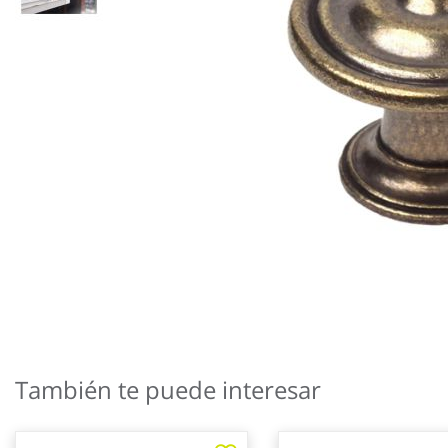
Saltar
al
También te puede interesar
comienzo
de
la