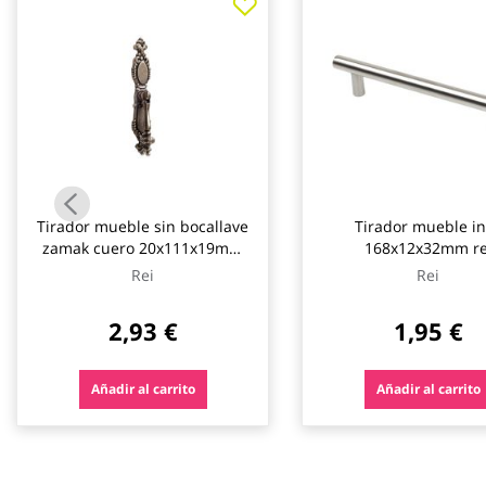
galería
de
imágenes
Tirador mueble sin bocallave
Tirador mueble i
zamak cuero 20x111x19mm
168x12x32mm re
rei
Rei
Rei
2,93 €
1,95 €
Añadir al carrito
Añadir al carrito