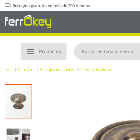
Ir
Recogida gratuita en más de 200 tiendas
al
contenido
Productos
Inicio
Cerrajería
Herrajes de muebles
Pomos y tiradores
Saltar
al
final
de
la
galería
de
imágenes