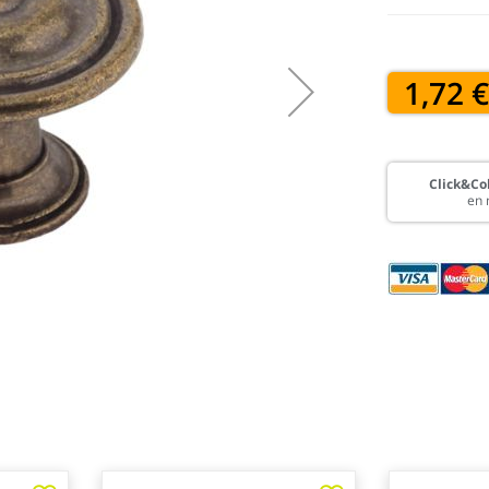
1,72 
Click&Col
en 