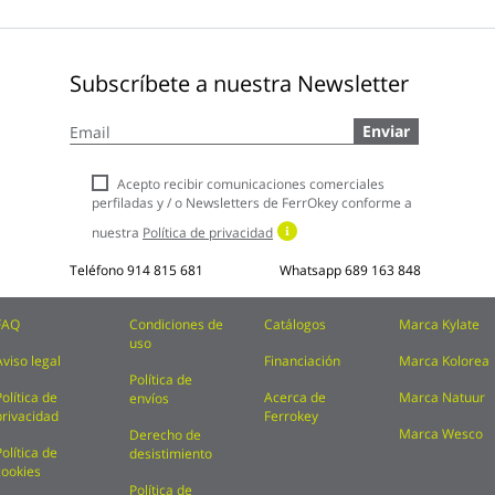
Subscríbete a nuestra Newsletter
Inscríbase
Enviar
a
nuestro
boletín
Acepto recibir comunicaciones comerciales
de
perfiladas y / o Newsletters de FerrOkey conforme a
noticias:
nuestra
Política de privacidad
Teléfono
914 815 681
Whatsapp
689 163 848
FAQ
Condiciones de
Catálogos
Marca Kylate
uso
Aviso legal
Financiación
Marca Kolorea
Política de
Política de
Acerca de
Marca Natuur
envíos
privacidad
Ferrokey
Marca Wesco
Derecho de
Política de
desistimiento
cookies
Política de