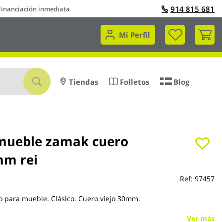
914 815 681
Financiación inmediata
Mi 
Mi Perfil
Buscar
Tiendas
Folletos
Blog
ueble zamak cuero
m rei
Ref:
97457
 para mueble. Clásico. Cuero viejo 30mm.
Ver más