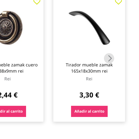
ueble zamak cuero
Tirador mueble zamak
38x9mm rei
165x18x30mm rei
Rei
Rei
2,44 €
3,30 €
ir al carrito
Añadir al carrito