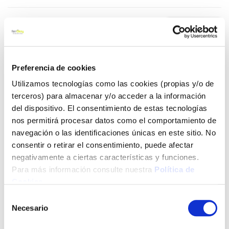
2,44 €
Añadir al carrito
Preferencia de cookies
Utilizamos tecnologías como las cookies (propias y/o de
terceros) para almacenar y/o acceder a la información
del dispositivo. El consentimiento de estas tecnologías
Click&Collect - Recogida gratis
Envío a domicilio:
nos permitirá procesar datos como el comportamiento de
en nuestras tiendas
5 días hábiles
navegación o las identificaciones únicas en este sitio. No
consentir o retirar el consentimiento, puede afectar
negativamente a ciertas características y funciones.
+ INFO
Para más información consulte nuestra
Política de
Cookies
.
LOCALIZA TU TIENDA MÁS CERCANA
Selección
Necesario
de
También te puede interesar
consentimiento