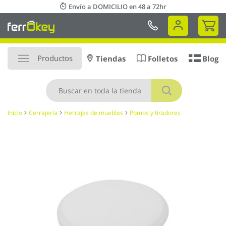
Ir
Envío a DOMICILIO en 48 a 72hr
al
Mi 
contenido
Productos
Tiendas
Folletos
Blog
Buscar
Inicio
Cerrajería
Herrajes de muebles
Pomos y tiradores
Saltar
al
final
de
la
galería
de
imágenes