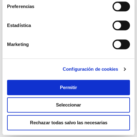
Preferencias
Estadística
Marketing
Configuración de cookies
Tirador mueble sin bocallave zamak cuero 20x111x19mm
rei
Rei
Permitir
2,93 €
Seleccionar
Añadir al carrito
Rechazar todas salvo las necesarias