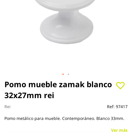
Saltar
Pomo mueble zamak blanco
al
32x27mm rei
comienzo
de
la
Rei
Ref:
97417
galería
de
Pomo metálico para mueble. Contemporáneo. Blanco 33mm.
imágenes
Ver más