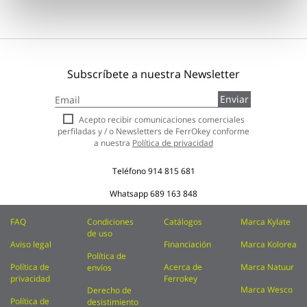
Subscríbete a nuestra Newsletter
Inscríbase
Enviar
a
nuestro
Acepto recibir comunicaciones comerciales
boletín
perfiladas y / o Newsletters de FerrOkey conforme
de
a nuestra
Política de privacidad
noticias:
Teléfono
914 815 681
Whatsapp
689 163 848
FAQ
Condiciones
Catálogos
Marca Kylate
de uso
Aviso legal
Financiación
Marca Kolorea
Política de
Política de
Acerca de
Marca Natuur
envíos
privacidad
Ferrokey
Marca Wesco
Derecho de
Política de
desistimiento