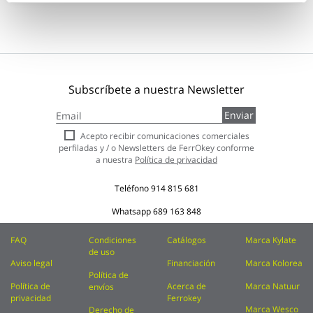
Subscríbete a nuestra Newsletter
Inscríbase
Enviar
a
nuestro
Acepto recibir comunicaciones comerciales
boletín
perfiladas y / o Newsletters de FerrOkey conforme
de
a nuestra
Política de privacidad
noticias:
Teléfono
914 815 681
Whatsapp
689 163 848
FAQ
Condiciones
Catálogos
Marca Kylate
de uso
Aviso legal
Financiación
Marca Kolorea
Política de
Política de
Acerca de
Marca Natuur
envíos
privacidad
Ferrokey
Marca Wesco
Derecho de