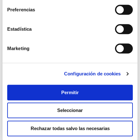
Preferencias
Estadística
Marketing
Configuración de cookies
Tirador mueble sin bocallave zamak cuero 20x111x19mm
rei
Permitir
Rei
2,93 €
Seleccionar
Añadir al carrito
Rechazar todas salvo las necesarias