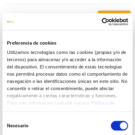
2,44 €
Añadir al carrito
Preferencia de cookies
Utilizamos tecnologías como las cookies (propias y/o de
terceros) para almacenar y/o acceder a la información
del dispositivo. El consentimiento de estas tecnologías
Click&Collect - Recogida gratis
Envío a domicilio:
en nuestras tiendas
5 días hábiles
nos permitirá procesar datos como el comportamiento de
navegación o las identificaciones únicas en este sitio. No
consentir o retirar el consentimiento, puede afectar
+ INFO
negativamente a ciertas características y funciones.
Para más información consulte nuestra
Política de
Cookies
.
LOCALIZA TU TIENDA MÁS CERCANA
Selección
Necesario
de
consentimiento
También te puede interesar