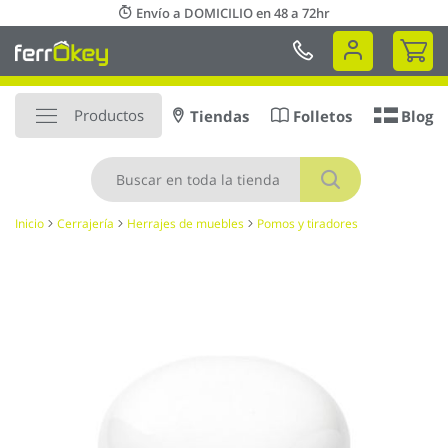
Ir
Envío a DOMICILIO en 48 a 72hr
al
Mi 
contenido
Productos
Tiendas
Folletos
Blog
Buscar
Inicio
Cerrajería
Herrajes de muebles
Pomos y tiradores
Saltar
al
final
de
la
galería
de
imágenes