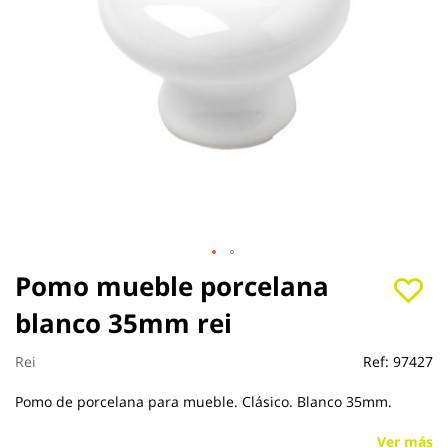
Saltar
Pomo mueble porcelana
al
blanco 35mm rei
comienzo
de
la
Rei
Ref:
97427
galería
de
Pomo de porcelana para mueble. Clásico. Blanco 35mm.
imágenes
Ver más