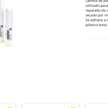
Lámina de pol
utilizado par
reparado de c
secado por in
Se adhiere a l
plástico evit