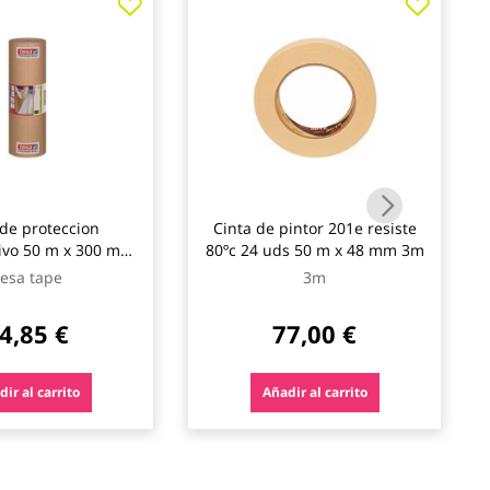
de proteccion
Cinta de pintor 201e resiste
ivo 50 m x 300 mm
80ºc 24 uds 50 m x 48 mm 3m
tesa tape
esa tape
3m
4,85 €
77,00 €
ir al carrito
Añadir al carrito