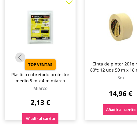
galería
de
imágenes
Cinta de pintor 201e r
TOP VENTAS
80ºc 12 uds 50 m x 1
Plastico cubretodo protector
3m
medio 5 m x 4 m miarco
Miarco
14,96 €
2,13 €
Añadir al carrito
Añadir al carrito