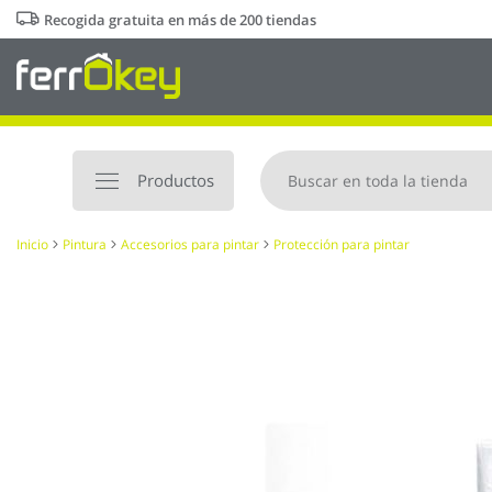
Ir
Recogida gratuita en más de 200 tiendas
al
contenido
Productos
Inicio
Pintura
Accesorios para pintar
Protección para pintar
Saltar
al
final
de
la
galería
de
imágenes