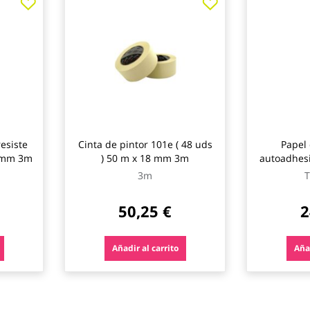
esiste
Cinta de pintor 101e ( 48 uds
Papel 
8 mm 3m
) 50 m x 18 mm 3m
autoadhes
3m
T
50,25 €
2
Añadir al carrito
Añad