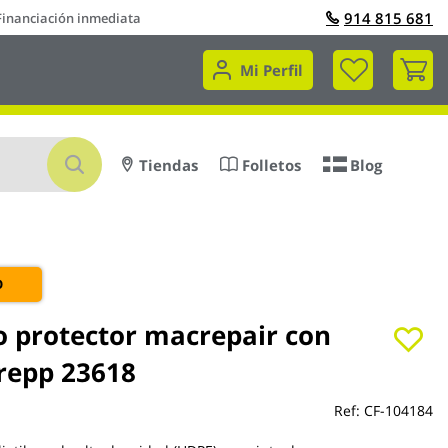
914 815 681
Financiación inmediata
Mi 
Mi Perfil
Buscar
Tiendas
Folletos
Blog
O
co protector macrepair con
krepp 23618
Ref:
CF-104184