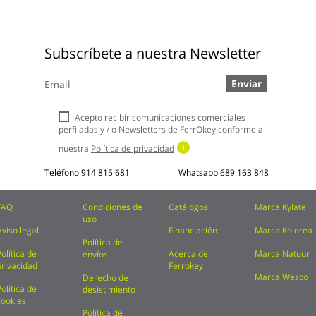
Subscríbete a nuestra Newsletter
Inscríbase
Enviar
a
nuestro
boletín
Acepto recibir comunicaciones comerciales
de
perfiladas y / o Newsletters de FerrOkey conforme a
noticias:
nuestra
Política de privacidad
Teléfono
914 815 681
Whatsapp
689 163 848
FAQ
Condiciones de
Catálogos
Marca Kylate
uso
Aviso legal
Financiación
Marca Kolorea
Política de
Política de
Acerca de
Marca Natuur
envíos
privacidad
Ferrokey
Marca Wesco
Derecho de
Política de
desistimiento
cookies
Política de