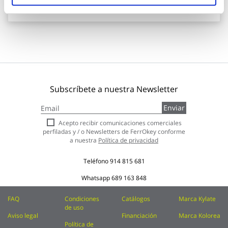
Añadir al carrito
Subscríbete a nuestra Newsletter
Inscríbase
Enviar
a
nuestro
Acepto recibir comunicaciones comerciales
boletín
perfiladas y / o Newsletters de FerrOkey conforme
de
a nuestra
Política de privacidad
noticias:
Teléfono
914 815 681
Whatsapp
689 163 848
FAQ
Condiciones
Catálogos
Marca Kylate
de uso
Aviso legal
Financiación
Marca Kolorea
Política de