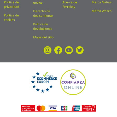
Política de
Acerca de
Marca Natuur
envíos
privacidad
Ferrokey
Marca Wesco
Derecho de
Política de
desistimiento
cookies
Política de
devoluciones
Mapa del sitio