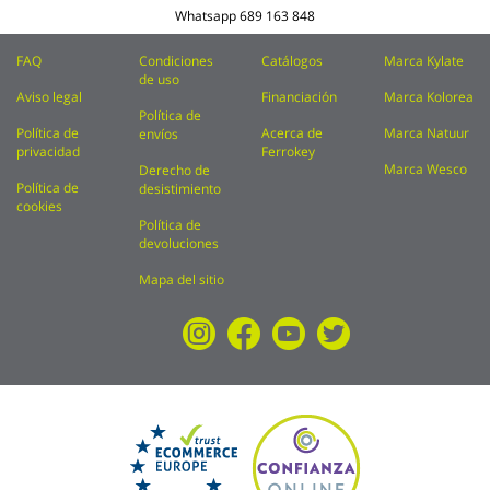
Whatsapp
689 163 848
FAQ
Condiciones
Catálogos
Marca Kylate
de uso
Aviso legal
Financiación
Marca Kolorea
Política de
Política de
Acerca de
Marca Natuur
envíos
privacidad
Ferrokey
Marca Wesco
Derecho de
Política de
desistimiento
cookies
Política de
devoluciones
Mapa del sitio