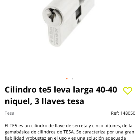
Saltar
Cilindro te5 leva larga 40-40
al
niquel, 3 llaves tesa
comienzo
de
la
Tesa
Ref:
148050
galería
de
El TE5 es un cilindro de llave de serreta y cinco pitones, de la
imágenes
gamabásica de cilindros de TESA. Se caracteriza por una gran
fiabilidad yrobustez en el uso y es una solución adecuada