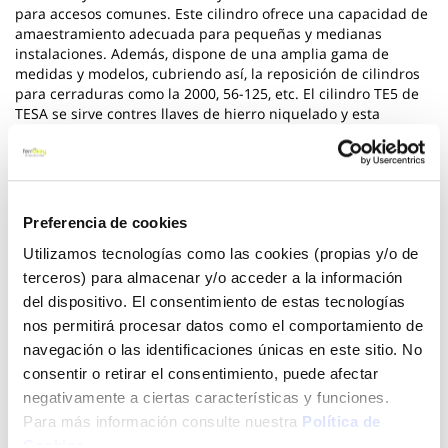
para accesos comunes. Este cilindro ofrece una capacidad de
amaestramiento adecuada para pequeñas y medianas
instalaciones. Además, dispone de una amplia gama de
medidas y modelos, cubriendo así, la reposición de cilindros
para cerraduras como la 2000, 56-125, etc. El cilindro TE5 de
TESA se sirve contres llaves de hierro niquelado y esta
certificado según la norma EN-1303.
Ver más
Preferencia de cookies
30,25 €
Utilizamos tecnologías como las cookies (propias y/o de
terceros) para almacenar y/o acceder a la información
del dispositivo. El consentimiento de estas tecnologías
Añadir al carrito
nos permitirá procesar datos como el comportamiento de
navegación o las identificaciones únicas en este sitio. No
consentir o retirar el consentimiento, puede afectar
negativamente a ciertas características y funciones.
Click&Collect - Recogida gratis
Envío a domicilio:
en nuestras tiendas
5 días hábiles
Para más información consulte nuestra
Política de
Cookies
.