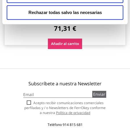
Cilindro scx plus leva larga, doble embrague 35-35 laton,
5 llaves mcm
Rechazar todas salvo las necesarias
Mcm
71,31 €
Añadir al carrito
Subscríbete a nuestra Newsletter
Inscríbase
Enviar
a
nuestro
Acepto recibir comunicaciones comerciales
boletín
perfiladas y / o Newsletters de FerrOkey conforme
de
a nuestra
Política de privacidad
noticias:
Teléfono
914 815 681