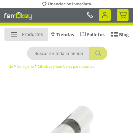
Ir
Financiación inmediata
al
Mi 
contenido
Productos
Tiendas
Folletos
Blog
Buscar
Inicio
Cerrajería
Cilindros y bombines para puertas
Saltar
al
final
de
la
galería
de
imágenes