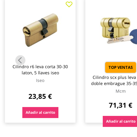
galería
de
imágenes
Cilindro r6 leva corta 30-30
TOP VENTAS
laton, 5 llaves iseo
Cilindro scx plus leva
Iseo
doble embrague 35-35
5 llaves mcm
Mcm
23,85 €
71,31 €
Añadir al carrito
Añadir al carrito