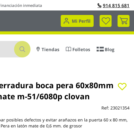
914 815 681
Financiación inmediata
Mi 
Mi Perfil
Buscar
Tiendas
Folletos
Blog
cerradura boca pera 60x80mm
mate m-51/6080p clovan
Ref:
23021354
par posibles defectos y evitar arañazos en la puerta 60 x 80 mm,
 Pera en latón mate de 0,6 mm. de grosor