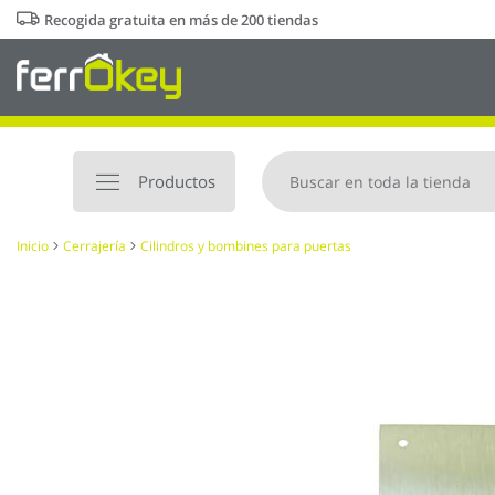
Ir
Recogida gratuita en más de 200 tiendas
al
contenido
Productos
Inicio
Cerrajería
Cilindros y bombines para puertas
Saltar
al
final
de
la
galería
de
imágenes