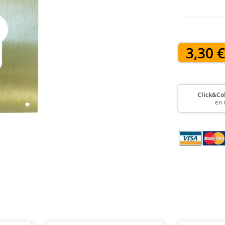
3,30 
Click&Col
en 