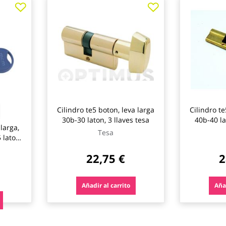
Cilindro te5 boton, leva larga
Cilindro te
30b-30 laton, 3 llaves tesa
40b-40 la
 larga,
Tesa
 laton,
22,75 €
2
Añadir al carrito
Añad