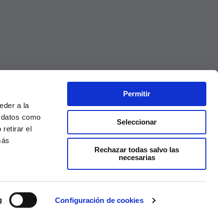
Permitir
eder a la
r datos como
Seleccionar
retirar el
más
Rechazar todas salvo las
necesarias
Precios válidos solo en la web, no en tienda
g
Configuración de cookies