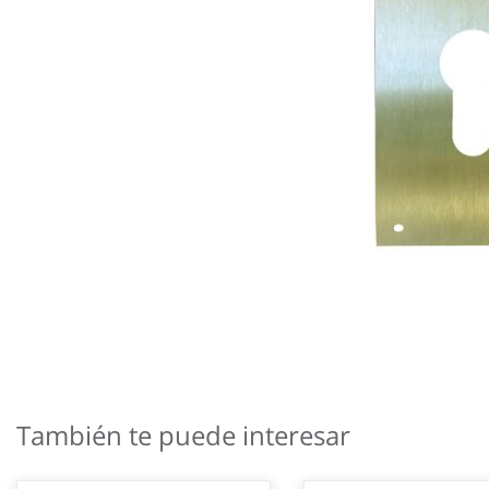
Saltar
al
También te puede interesar
comienzo
de
la