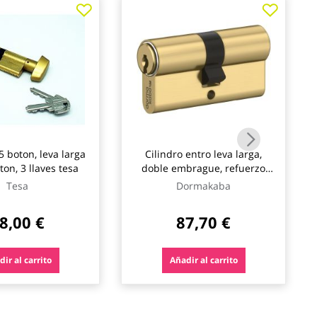
5 boton, leva larga
Cilindro entro leva larga,
ton, 3 llaves tesa
doble embrague, refuerzo
lam, 30-40 laton, 5 llaves
Tesa
Dormakaba
dormakaba
8,00 €
87,70 €
ir al carrito
Añadir al carrito