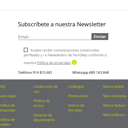
Subscríbete a nuestra Newsletter
Inscríbase
Enviar
a
nuestro
boletín
Acepto recibir comunicaciones comerciales
de
perfiladas y / o Newsletters de FerrOkey conforme a
noticias:
nuestra
Política de privacidad
Teléfono
914 815 681
Whatsapp
689 163 848
FAQ
Condiciones de
Catálogos
Marca Kylate
uso
Aviso legal
Financiación
Marca Kolorea
Política de
Política de
Acerca de
Marca Natuur
envíos
privacidad
Ferrokey
Marca Wesco
Derecho de
Política de
desistimiento
cookies