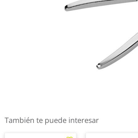
Saltar
al
También te puede interesar
comienzo
de
la