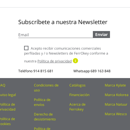
Subscríbete a nuestra Newsletter
Inscríbase
Enviar
a
nuestro
boletín
Acepto recibir comunicaciones comerciales
de
perfiladas y / o Newsletters de FerrOkey conforme a
noticias:
nuestra
Política de privacidad
Teléfono
914 815 681
Whatsapp
689 163 848
FAQ
Condiciones de
Catálogos
Marca Kylate
uso
Aviso legal
Financiación
Marca Kolorea
Política de
Política de
Acerca de
Marca Natuur
envíos
privacidad
Ferrokey
Marca Wesco
Derecho de
Política de
desistimiento
cookies
Política de