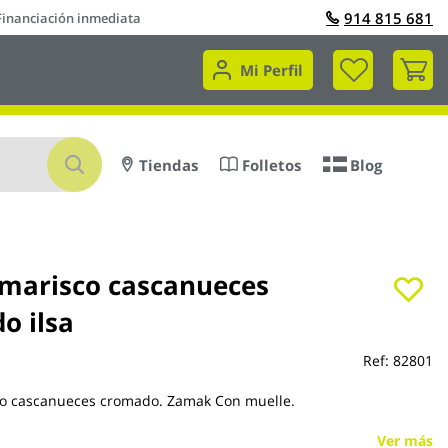
914 815 681
Financiación inmediata
Mi 
Mi Perfil
Buscar
Tiendas
Folletos
Blog
 marisco cascanueces
o ilsa
Ref:
82801
co cascanueces cromado. Zamak Con muelle.
Ver más