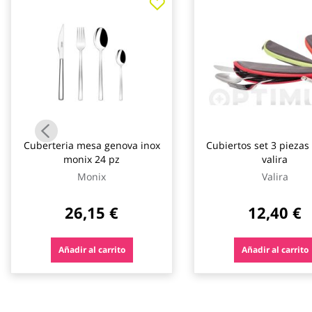
galería
de
imágenes
Cuberteria mesa genova inox
Cubiertos set 3 piezas 
monix 24 pz
valira
Monix
Valira
26,15 €
12,40 €
Añadir al carrito
Añadir al carrito