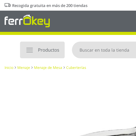
Ir
Recogida gratuita en más de 200 tiendas
al
contenido
Productos
Inicio
Menaje
Menaje de Mesa
Cuberterías
Saltar
al
final
de
la
galería
de
imágenes