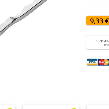
9,33 
Click&Col
en 