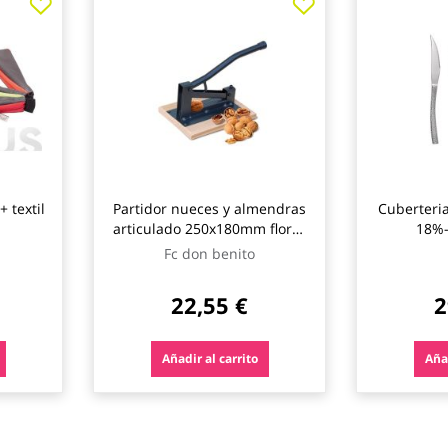
+ textil
Partidor nueces y almendras
Cuberteria
articulado 250x180mm flores
18%
cortés
Fc don benito
22,55 €
2
Añadir al carrito
Añad