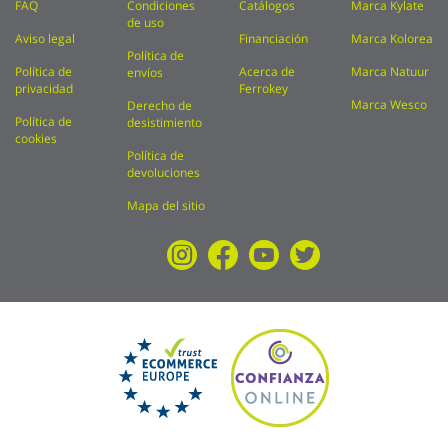
FAQ
Condiciones
Catálogos
Marca Kylate
de uso
Aviso legal
Financiación
Marca Kolorea
Política de
Política de
Acerca de
Marca Natuur
envíos
privacidad
Ferrokey
Marca Wesco
Derecho de
Política de
desistimiento
cookies
Política de
devoluciones
Mapa del sitio