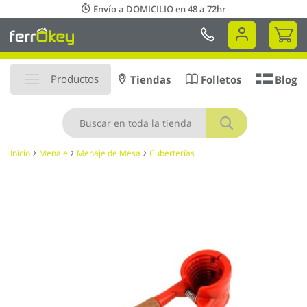
Ir
Envío a DOMICILIO en 48 a 72hr
al
Mi 
contenido
Productos
Tiendas
Folletos
Blog
Buscar
Inicio
Menaje
Menaje de Mesa
Cuberterías
Saltar
al
final
de
la
galería
de
imágenes