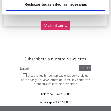
- 29 %
66,40 €
Rechazar todas salvo las necesarias
47,04 €
Añadir al carrito
Subscríbete a nuestra Newsletter
Inscríbase
Enviar
a
nuestro
Acepto recibir comunicaciones comerciales
boletín
perfiladas y / o Newsletters de FerrOkey conforme
de
a nuestra
Política de privacidad
noticias:
Teléfono
914 815 681
Whatsapp
689 163 848