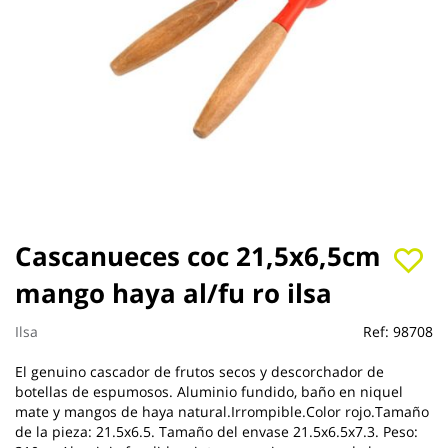
Saltar
Cascanueces coc 21,5x6,5cm
al
mango haya al/fu ro ilsa
comienzo
de
la
Ilsa
Ref:
98708
galería
de
El genuino cascador de frutos secos y descorchador de
imágenes
botellas de espumosos. Aluminio fundido, baño en niquel
mate y mangos de haya natural.Irrompible.Color rojo.Tamaño
de la pieza: 21.5x6.5. Tamaño del envase 21.5x6.5x7.3. Peso: