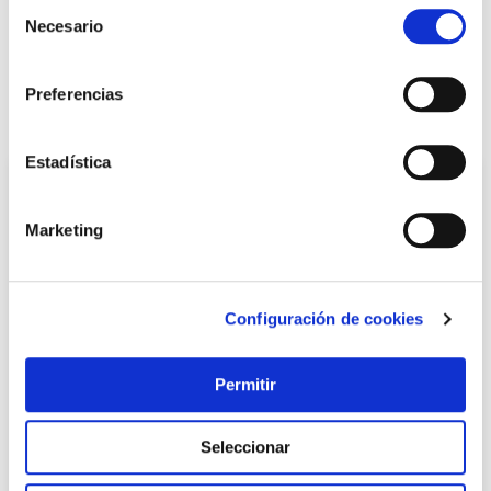
Selección
Necesario
de
LOCALIZA TU TIENDA MÁS CERCANA
consentimiento
Preferencias
También te puede interesar
Estadística
Marketing
Configuración de cookies
Permitir
OUTLET
Cuberteria 24 piezas eclat negro amefa
Seleccionar
Amefa