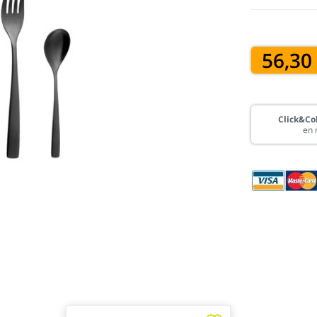
56,30
Click&Col
en 