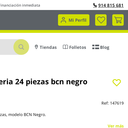
914 815 681
Financiación inmediata
Mi 
Mi Perfil
Buscar
Tiendas
Folletos
Blog
eria 24 piezas bcn negro
Ref:
147619
ezas, modelo BCN Negro.
Ver más