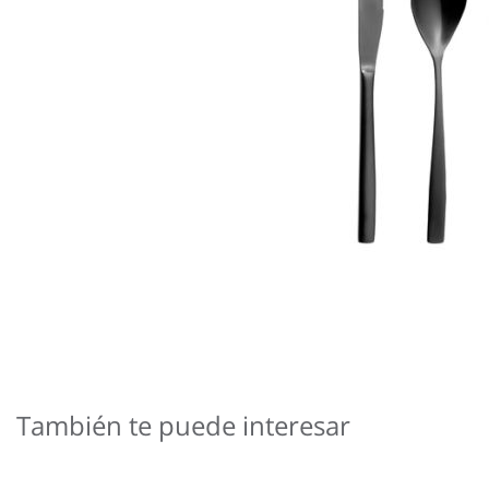
Saltar
al
También te puede interesar
comienzo
de
la