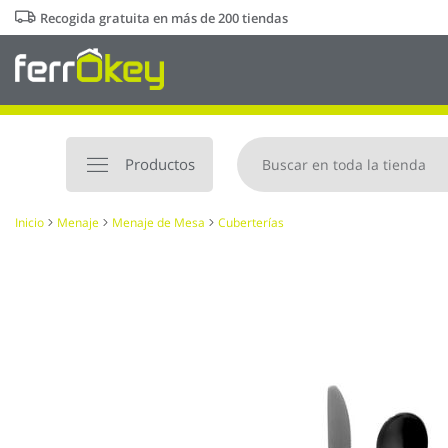
Ir
Recogida gratuita en más de 200 tiendas
al
contenido
Productos
Inicio
Menaje
Menaje de Mesa
Cuberterías
Saltar
al
final
de
la
galería
de
imágenes