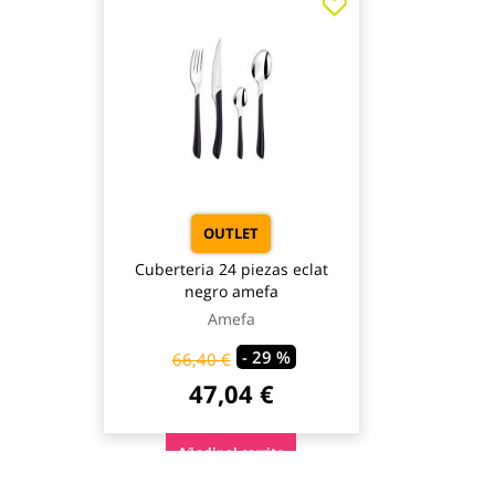
OUTLET
Cuberteria 24 piezas eclat
negro amefa
Amefa
- 29 %
66,40 €
47,04 €
Añadir al carrito