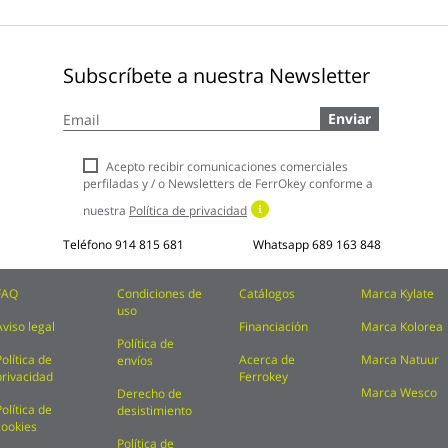
Subscríbete a nuestra Newsletter
Inscríbase
Enviar
a
nuestro
boletín
Acepto recibir comunicaciones comerciales
de
perfiladas y / o Newsletters de FerrOkey conforme a
noticias:
nuestra
Política de privacidad
Teléfono
914 815 681
Whatsapp
689 163 848
FAQ
Condiciones de
Catálogos
Marca Kylate
uso
Aviso legal
Financiación
Marca Kolorea
Política de
Política de
Acerca de
Marca Natuur
envíos
privacidad
Ferrokey
Marca Wesco
Derecho de
Política de
desistimiento
cookies
Política de