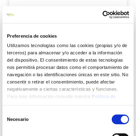
Pintura spray acrilica evolution brillo 520 cc ral 8011
pardo nuez pintyplus
Preferencia de cookies
Utilizamos tecnologías como las cookies (propias y/o de
6,15 €
terceros) para almacenar y/o acceder a la información
del dispositivo. El consentimiento de estas tecnologías
Añadir al carrito
nos permitirá procesar datos como el comportamiento de
navegación o las identificaciones únicas en este sitio. No
consentir o retirar el consentimiento, puede afectar
Agre
negativamente a ciertas características y funciones.
a
Para más información consulte nuestra
Política de
los
Cookies
.
favo
Selección
Necesario
de
consentimiento