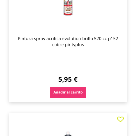
Pintura spray acrilica evolution brillo 520 cc p152
cobre pintyplus
5,95 €
Añadir al carrito
Agre
a
los
favo