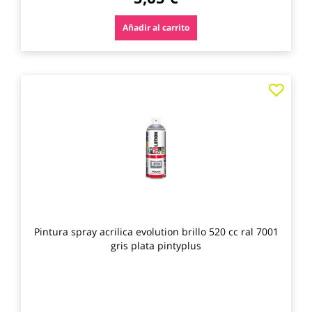
Añadir al carrito
Agre
a
los
favo
Pintura spray acrilica evolution brillo 520 cc ral 7001
gris plata pintyplus