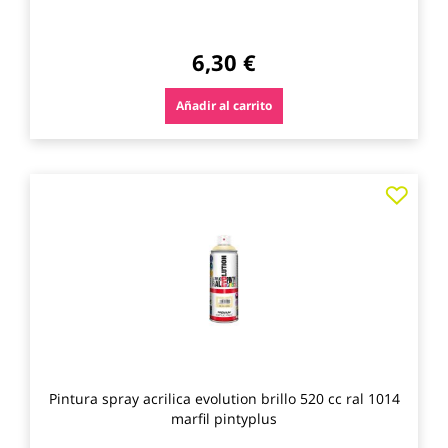
6,30 €
Añadir al carrito
Agre
a
los
favo
Pintura spray acrilica evolution brillo 520 cc ral 1014
marfil pintyplus