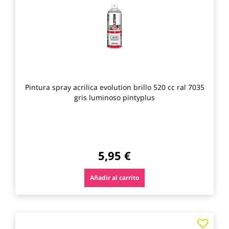
favo
Pintura spray acrilica evolution brillo 520 cc ral 7035
gris luminoso pintyplus
5,95 €
Añadir al carrito
Agre
a