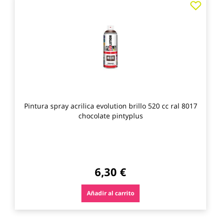
a
los
favo
Pintura spray acrilica evolution brillo 520 cc ral 8017
chocolate pintyplus
6,30 €
Añadir al carrito