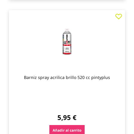
Agre
a
los
favo
Barniz spray acrilica brillo 520 cc pintyplus
5,95 €
Añadir al carrito