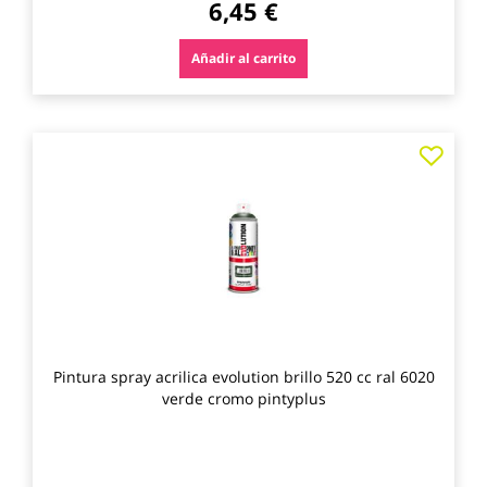
6,45 €
Añadir al carrito
Agre
a
los
favo
Pintura spray acrilica evolution brillo 520 cc ral 6020
verde cromo pintyplus