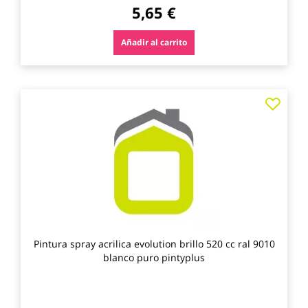
5,65 €
Añadir al carrito
Agre
a
los
favo
Pintura spray acrilica evolution brillo 520 cc ral 9010
blanco puro pintyplus