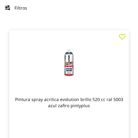
Filtros
Agre
a
los
favo
Pintura spray acrilica evolution brillo 520 cc ral 5003
azul zafiro pintyplus