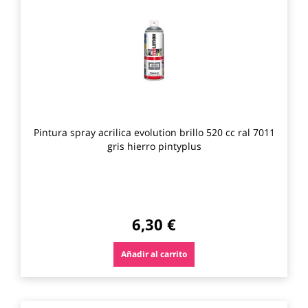
los
favo
Pintura spray acrilica evolution brillo 520 cc ral 7011
gris hierro pintyplus
6,30 €
Añadir al carrito
Agre