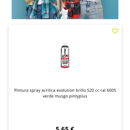
Agre
a
los
favo
Pintura spray acrilica evolution brillo 520 cc ral 6005
verde musgo pintyplus
5,65 €