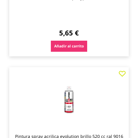
5,65 €
Añadir al carrito
Agre
a
los
favo
Pintura spray acrilica evolution brillo 520 cc ral 9016