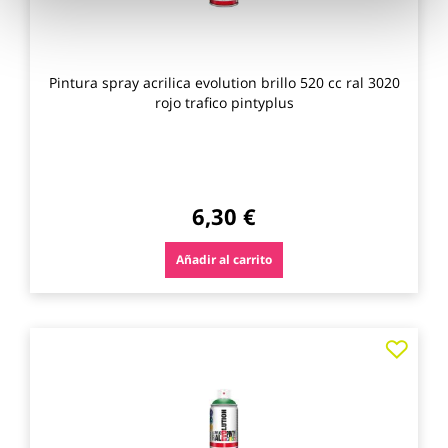
Pintura spray acrilica evolution brillo 520 cc ral 3020
rojo trafico pintyplus
6,30 €
Añadir al carrito
Agre
a
los
favo