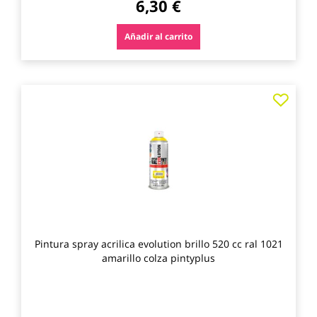
6,30 €
Añadir al carrito
Agre
a
los
favo
Pintura spray acrilica evolution brillo 520 cc ral 1021
amarillo colza pintyplus