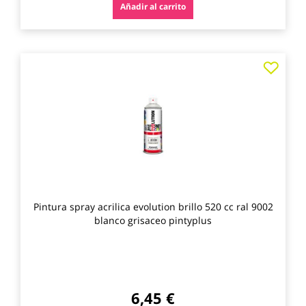
Añadir al carrito
Agre
a
los
favo
Pintura spray acrilica evolution brillo 520 cc ral 9002
blanco grisaceo pintyplus
6,45 €