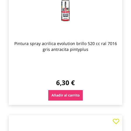
Pintura spray acrilica evolution brillo 520 cc ral 7016
gris antracita pintyplus
6,30 €
Añadir al carrito
Agre
a
los