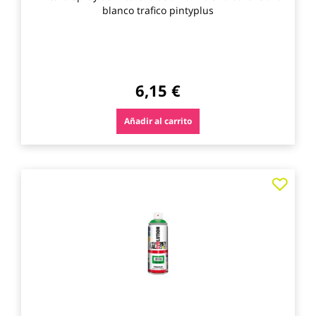
blanco trafico pintyplus
6,15 €
Añadir al carrito
Agre
a
los
favo