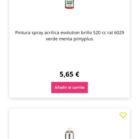
Pintura spray acrilica evolution brillo 520 cc ral 6029
verde menta pintyplus
5,65 €
Añadir al carrito
Agre
a
los
favo