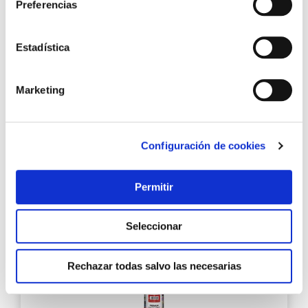
Preferencias
Pintura spray acrilica evolution brillo 520 cc ral 2004
Estadística
naranja puro pintyplus
Marketing
6,30 €
Configuración de cookies
Añadir al carrito
Permitir
Agre
Seleccionar
a
los
favo
Rechazar todas salvo las necesarias