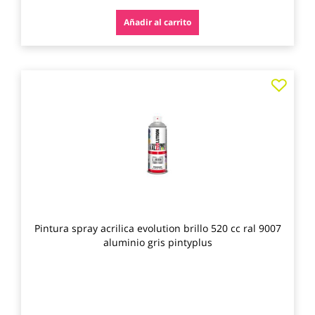
Añadir al carrito
Agre
a
los
favo
Pintura spray acrilica evolution brillo 520 cc ral 9007
aluminio gris pintyplus