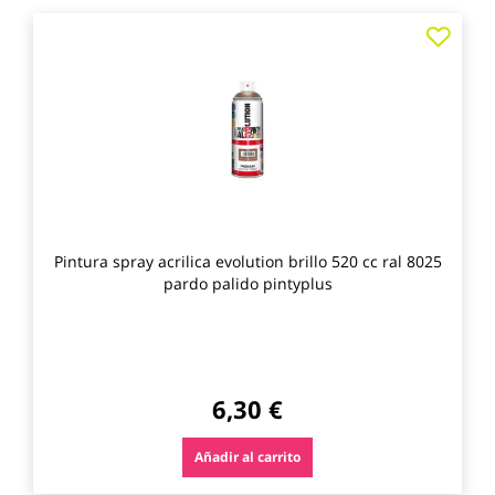
Agre
a
los
favo
Pintura spray acrilica evolution brillo 520 cc ral 8025
pardo palido pintyplus
6,30 €
Añadir al carrito