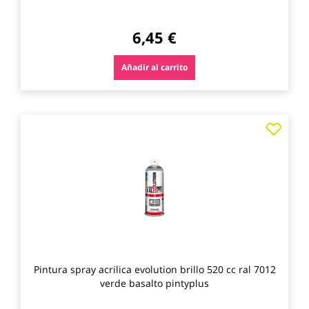
6,45 €
Añadir al carrito
Agre
a
los
favo
Pintura spray acrilica evolution brillo 520 cc ral 7012
verde basalto pintyplus