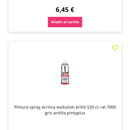
6,45 €
Añadir al carrito
Agre
a
los
favo
Pintura spray acrilica evolution brillo 520 cc ral 7000
gris ardilla pintyplus