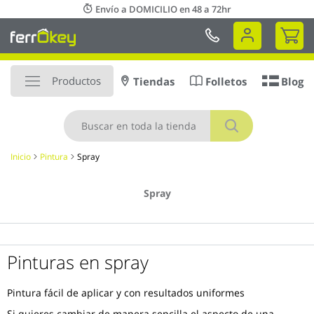
Ir
Envío a DOMICILIO en 48 a 72hr
al
Mi 
contenido
Productos
Tiendas
Folletos
Blog
Buscar
Inicio
Pintura
Spray
Spray
Pinturas en spray
Pintura fácil de aplicar y con resultados uniformes
Si quieres cambiar de manera sencilla el aspecto de una