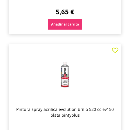
5,65 €
Añadir al carrito
Agre
a
los
favo
Pintura spray acrilica evolution brillo 520 cc ev150
plata pintyplus