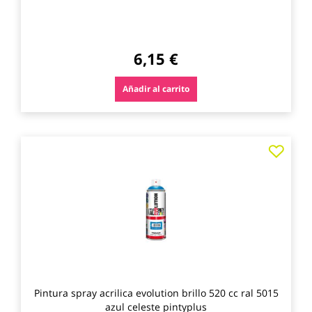
6,15 €
Añadir al carrito
Agre
a
los
favo
Pintura spray acrilica evolution brillo 520 cc ral 5015
azul celeste pintyplus