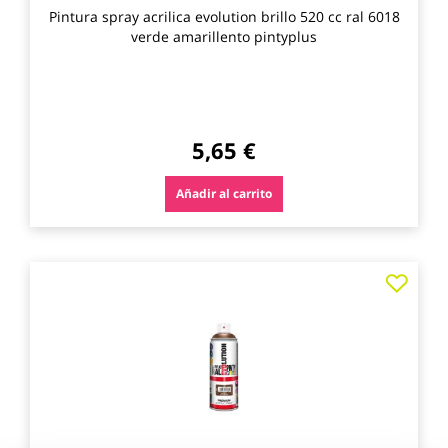
Pintura spray acrilica evolution brillo 520 cc ral 6018
verde amarillento pintyplus
5,65 €
Añadir al carrito
Agre
a
los
favo