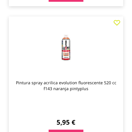
Agre
a
los
favo
Pintura spray acrilica evolution fluorescente 520 cc
f143 naranja pintyplus
5,95 €