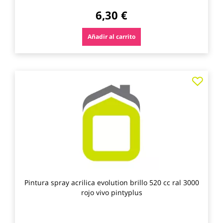
6,30 €
Añadir al carrito
Agre
a
los
favo
Pintura spray acrilica evolution brillo 520 cc ral 3000
rojo vivo pintyplus