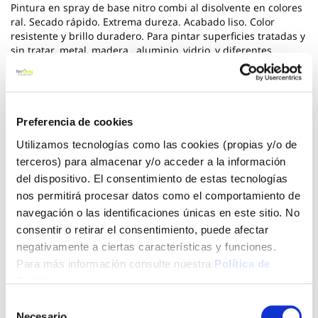
Pintura en spray de base nitro combi al disolvente en colores
ral. Secado rápido. Extrema dureza. Acabado liso. Color
resistente y brillo duradero. Para pintar superficies tratadas y
sin tratar, metal, madera , aluminio, vidrio, y diferentes
plásticos. Recomendar imprimar las superficies no tratadas.
200 ml de contenido. Medida 16.7 x 5.5 x 5.5 cm. Peso 0.210
kg.
*** Utilice los biocidas de forma segura. Lea siempre la
Preferencia de cookies
etiqueta y la informacion sobre el biocida antes de usarlo
Utilizamos tecnologías como las cookies (propias y/o de
terceros) para almacenar y/o acceder a la información
Ver más
del dispositivo. El consentimiento de estas tecnologías
nos permitirá procesar datos como el comportamiento de
2,71 €
navegación o las identificaciones únicas en este sitio. No
consentir o retirar el consentimiento, puede afectar
negativamente a ciertas características y funciones.
Agotado
Para más información consulte nuestra
Política de
Introduce tu e-mail y te avisaremos si el artículo vuelve a
Cookies
.
estar disponible.
Selección
Necesario