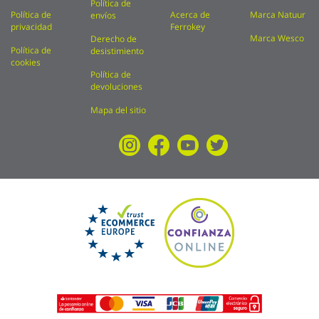
Política de
Política de
Acerca de
Marca Natuur
envíos
privacidad
Ferrokey
Marca Wesco
Derecho de
Política de
desistimiento
cookies
Política de
devoluciones
Mapa del sitio