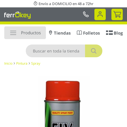
Ir
Envío a DOMICILIO en 48 a 72hr
al
Mi 
contenido
Productos
Tiendas
Folletos
Blog
Buscar
Inicio
Pintura
Spray
Saltar
al
final
de
la
galería
de
imágenes