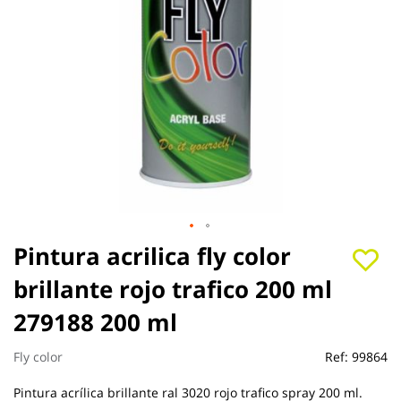
Saltar
Pintura acrilica fly color
al
brillante rojo trafico 200 ml
comienzo
de
279188 200 ml
la
galería
de
Fly color
Ref:
99864
imágenes
Pintura acrílica brillante ral 3020 rojo trafico spray 200 ml.