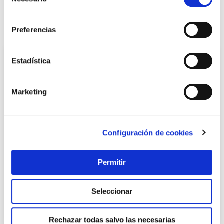
Avisarme
de
consentimiento
También te puede interesar
Preferencias
Estadística
Marketing
Configuración de cookies
Pintura spray next satinado 400 ml beige paris motip
Permitir
Motip
Seleccionar
8,17 €
Rechazar todas salvo las necesarias