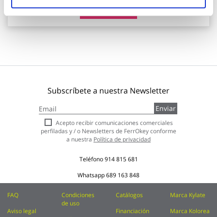
Añadir al carrito
Subscríbete a nuestra Newsletter
Inscríbase
Enviar
a
nuestro
Acepto recibir comunicaciones comerciales
boletín
perfiladas y / o Newsletters de FerrOkey conforme
de
a nuestra
Política de privacidad
noticias:
Teléfono
914 815 681
Whatsapp
689 163 848
FAQ
Condiciones
Catálogos
Marca Kylate
de uso
Aviso legal
Financiación
Marca Kolorea