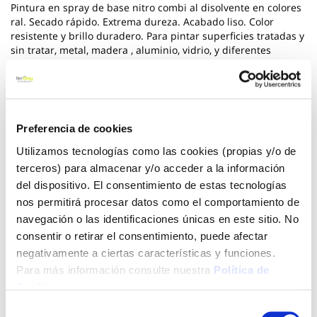
Pintura en spray de base nitro combi al disolvente en colores
ral. Secado rápido. Extrema dureza. Acabado liso. Color
resistente y brillo duradero. Para pintar superficies tratadas y
sin tratar, metal, madera , aluminio, vidrio, y diferentes
plásticos. Recomendar imprimar las superficies no tratadas.
200 ml de contenido. Medida 16.7 x 5.5 x 5.5 cm. Peso 0.210
kg.
*** Utilice los biocidas de forma segura. Lea siempre la
Preferencia de cookies
etiqueta y la informacion sobre el biocida antes de usarlo
Utilizamos tecnologías como las cookies (propias y/o de
Ver más
terceros) para almacenar y/o acceder a la información
del dispositivo. El consentimiento de estas tecnologías
2,71 €
nos permitirá procesar datos como el comportamiento de
navegación o las identificaciones únicas en este sitio. No
consentir o retirar el consentimiento, puede afectar
Agotado
negativamente a ciertas características y funciones.
Para más información consulte nuestra
Política de
Introduce tu e-mail y te avisaremos si el artículo vuelve a
Cookies
.
estar disponible.
Selección