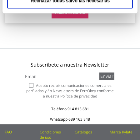
Rechazar todas salvo las necesarias
Añadir al carrito
Subscríbete a nuestra Newsletter
Inscríbase
Enviar
a
nuestro
Acepto recibir comunicaciones comerciales
boletín
perfiladas y / o Newsletters de FerrOkey conforme
de
a nuestra
Política de privacidad
noticias:
Teléfono
914 815 681
Whatsapp
689 163 848
FAQ
Condiciones
Catálogos
Marca Kylate
de uso