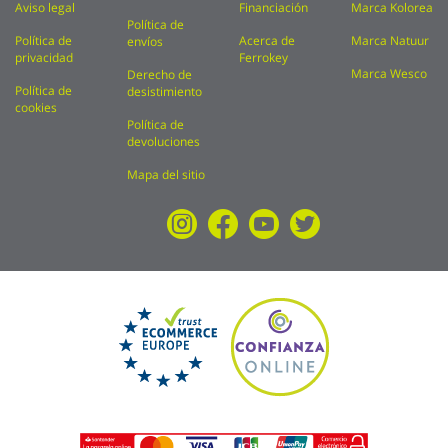
Aviso legal
Financiación
Marca Kolorea
Política de
Política de
Acerca de
Marca Natuur
envíos
privacidad
Ferrokey
Marca Wesco
Derecho de
Política de
desistimiento
cookies
Política de
devoluciones
Mapa del sitio