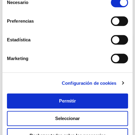
Avisarme
Necesario
de
consentimiento
Preferencias
También te puede interesar
Estadística
Marketing
Configuración de cookies
Permitir
Pintura spray next satinado 400 ml beige paris motip
Motip
Seleccionar
8,17 €