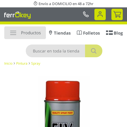
Ir
Envío a DOMICILIO en 48 a 72hr
al
Mi 
contenido
Productos
Tiendas
Folletos
Blog
Buscar
Inicio
Pintura
Spray
Saltar
al
final
de
la
galería
de
imágenes