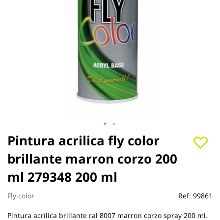
Saltar
Pintura acrilica fly color
al
brillante marron corzo 200
comienzo
de
ml 279348 200 ml
la
galería
de
Fly color
Ref:
99861
imágenes
Pintura acrílica brillante ral 8007 marron corzo spray 200 ml.