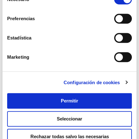
Avisarme
de
consentimiento
También te puede interesar
Preferencias
Estadística
Marketing
Configuración de cookies
Pintura spray next satinado 400 ml beige paris motip
Permitir
Motip
Seleccionar
8,17 €
Rechazar todas salvo las necesarias