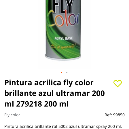
Saltar
Pintura acrilica fly color
al
brillante azul ultramar 200
comienzo
de
ml 279218 200 ml
la
galería
de
Fly color
Ref:
99850
imágenes
Pintura acrílica brillante ral 5002 azul ultramar spray 200 ml.