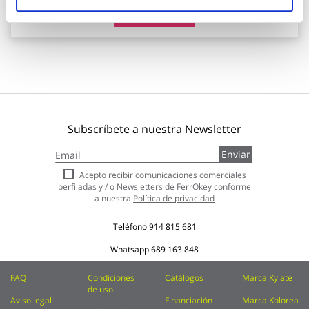
Añadir al carrito
Subscríbete a nuestra Newsletter
Inscríbase
Enviar
a
nuestro
Acepto recibir comunicaciones comerciales
boletín
perfiladas y / o Newsletters de FerrOkey conforme
de
a nuestra
Política de privacidad
noticias:
Teléfono
914 815 681
Whatsapp
689 163 848
FAQ
Condiciones
Catálogos
Marca Kylate
de uso
Aviso legal
Financiación
Marca Kolorea