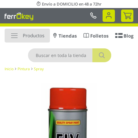
Ir
Envío a DOMICILIO en 48 a 72hr
al
Mi 
contenido
Productos
Tiendas
Folletos
Blog
Buscar
Inicio
Pintura
Spray
Saltar
al
final
de
la
galería
de
imágenes