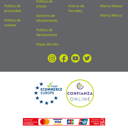
Política de
Política de
Acerca de
Marca Natuur
envíos
privacidad
Ferrokey
Marca Wesco
Derecho de
Política de
desistimiento
cookies
Política de
devoluciones
Mapa del sitio