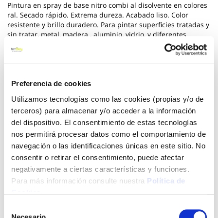
Pintura en spray de base nitro combi al disolvente en colores
ral. Secado rápido. Extrema dureza. Acabado liso. Color
resistente y brillo duradero. Para pintar superficies tratadas y
sin tratar, metal, madera , aluminio, vidrio, y diferentes
plásticos. Recomendar imprimar las superficies no tratadas.
200 ml de contenido. Medida 16.7 x 5.5 x 5.5 cm. Peso 0.210
kg.
*** Utilice los biocidas de forma segura. Lea siempre la
Preferencia de cookies
etiqueta y la informacion sobre el biocida antes de usarlo
Utilizamos tecnologías como las cookies (propias y/o de
terceros) para almacenar y/o acceder a la información
Ver más
del dispositivo. El consentimiento de estas tecnologías
nos permitirá procesar datos como el comportamiento de
2,71 €
navegación o las identificaciones únicas en este sitio. No
consentir o retirar el consentimiento, puede afectar
negativamente a ciertas características y funciones.
Agotado
Para más información consulte nuestra
Política de
Introduce tu e-mail y te avisaremos si el artículo vuelve a
Cookies
.
estar disponible.
Selección
Necesario