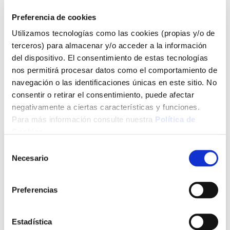
dureza. Acabado liso. Color resistente y brillo duradero. Para
pintar superficies tratadas y sintratar, metal, madera ,
Preferencia de cookies
aluminio, vidrio, y diferentes plásticos. Recomendar imprimar
Utilizamos tecnologías como las cookies (propias y/o de
las superficies no tratadas.
terceros) para almacenar y/o acceder a la información
*** Utilice los biocidas de forma segura. Lea siempre la
del dispositivo. El consentimiento de estas tecnologías
etiqueta y la informacion sobre el biocida antes de usarlo
nos permitirá procesar datos como el comportamiento de
navegación o las identificaciones únicas en este sitio. No
Ver más
consentir o retirar el consentimiento, puede afectar
negativamente a ciertas características y funciones.
También te puede interesar
Para más información consulte nuestra
Política de
Cookies
.
Selección
Necesario
de
consentimiento
Preferencias
Estadística