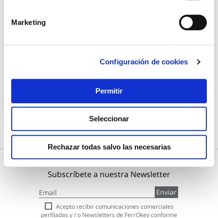
Pintura spray next satinado 400 ml beige paris motip
Marketing
Motip
Configuración de cookies
8,17 €
Permitir
Añadir al carrito
Seleccionar
Rechazar todas salvo las necesarias
Subscríbete a nuestra Newsletter
Inscríbase
Enviar
a
nuestro
Acepto recibir comunicaciones comerciales
boletín
perfiladas y / o Newsletters de FerrOkey conforme