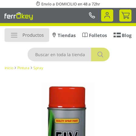
Ir
Envío a DOMICILIO en 48 a 72hr
al
Mi 
contenido
Productos
Tiendas
Folletos
Blog
Buscar
Inicio
Pintura
Spray
Saltar
al
final
de
la
galería
de
imágenes