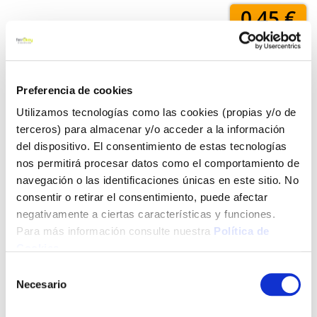
0,45 €
Añadir al carrito
Preferencia de cookies
Utilizamos tecnologías como las cookies (propias y/o de
terceros) para almacenar y/o acceder a la información
Click&Collect - Recogida gratis
Envío a domicilio:
del dispositivo. El consentimiento de estas tecnologías
en nuestras tiendas
5 días hábiles
nos permitirá procesar datos como el comportamiento de
navegación o las identificaciones únicas en este sitio. No
consentir o retirar el consentimiento, puede afectar
+ INFO
negativamente a ciertas características y funciones.
Para más información consulte nuestra
Política de
Cookies
.
LOCALIZA TU TIENDA MÁS CERCANA
Selección
Necesario
de
También te puede interesar
consentimiento