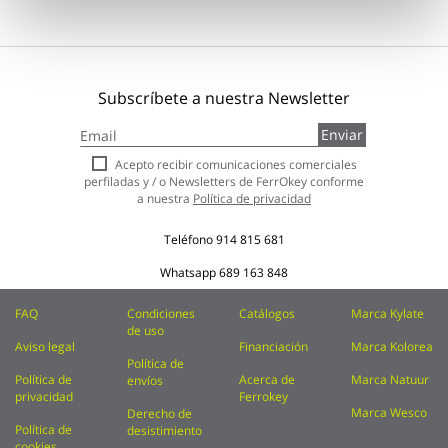
Subscríbete a nuestra Newsletter
Inscríbase
Enviar
a
nuestro
Acepto recibir comunicaciones comerciales
boletín
perfiladas y / o Newsletters de FerrOkey conforme
de
a nuestra
Política de privacidad
noticias:
Teléfono
914 815 681
Whatsapp
689 163 848
FAQ
Condiciones
Catálogos
Marca Kylate
de uso
Aviso legal
Financiación
Marca Kolorea
Política de
Política de
Acerca de
Marca Natuur
envíos
privacidad
Ferrokey
Marca Wesco
Derecho de
Política de
desistimiento
cookies