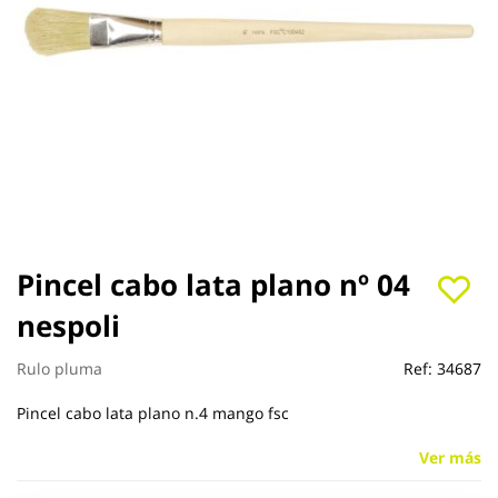
Saltar
Pincel cabo lata plano nº 04
al
nespoli
comienzo
de
la
Rulo pluma
Ref:
34687
galería
de
Pincel cabo lata plano n.4 mango fsc
imágenes
Ver más