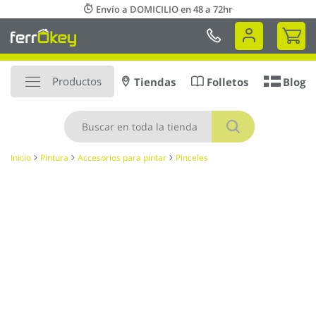
Ir
Envío a DOMICILIO en 48 a 72hr
al
Mi 
contenido
Productos
Tiendas
Folletos
Blog
Buscar
Inicio
Pintura
Accesorios para pintar
Pinceles
Saltar
al
final
de
la
galería
de
imágenes