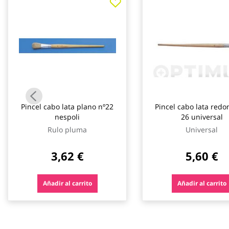
galería
de
imágenes
Pincel cabo lata plano nº22
Pincel cabo lata redo
nespoli
26 universal
Rulo pluma
Universal
3,62 €
5,60 €
Añadir al carrito
Añadir al carrito