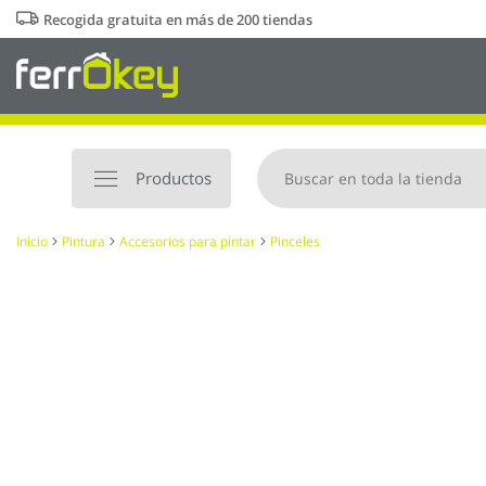
Ir
Recogida gratuita en más de 200 tiendas
al
contenido
Productos
Inicio
Pintura
Accesorios para pintar
Pinceles
Saltar
al
final
de
la
galería
de
imágenes