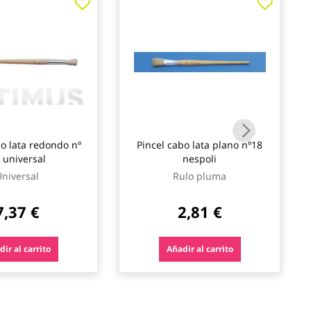
bo lata redondo nº
Pincel cabo lata plano nº18
 universal
nespoli
niversal
Rulo pluma
7,37 €
2,81 €
ir al carrito
Añadir al carrito