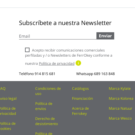
Subscríbete a nuestra Newsletter
Inscríbase
Enviar
a
nuestro
boletín
Acepto recibir comunicaciones comerciales
de
perfiladas y / o Newsletters de FerrOkey conforme a
noticias:
nuestra
Política de privacidad
Teléfono
914 815 681
Whatsapp
689 163 848
FAQ
Condiciones de
Catálogos
Marca Kylate
uso
Aviso legal
Financiación
Marca Kolorea
Política de
Política de
Acerca de
Marca Natuur
envíos
privacidad
Ferrokey
Marca Wesco
Derecho de
Política de
desistimiento
cookies
Política de