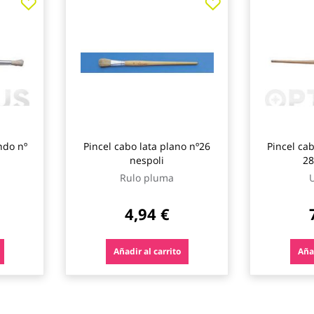
ndo nº
Pincel cabo lata plano nº26
Pincel ca
nespoli
28
Rulo pluma
U
4,94 €
Añadir al carrito
Añad