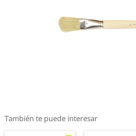
Saltar
al
También te puede interesar
comienzo
de
la