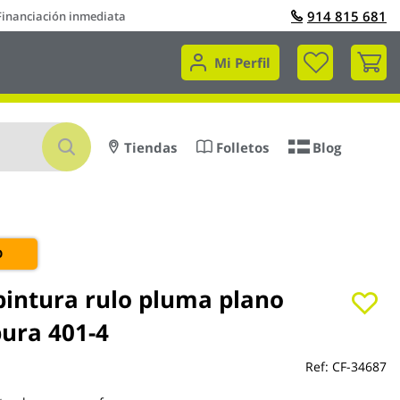
914 815 681
Financiación inmediata
Mi 
Mi Perfil
Buscar
Tiendas
Folletos
Blog
O
 pintura rulo pluma plano
pura 401-4
Ref:
CF-34687