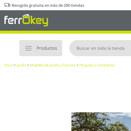
Ir
Recogida gratuita en más de 200 tiendas
al
contenido
Productos
Inicio
Jardin
Muebles de Jardín y Terraza
Pérgolas y Cenadores
Saltar
al
final
de
la
galería
de
imágenes