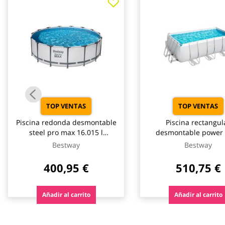
galería
de
imágenes
TOP VENTAS
TOP VENTAS
Piscina redonda desmontable
Piscina rectangul
steel pro max 16.015 l
desmontable power 
depuradora cartucho tipo ii
8.124 l depuradora ca
Bestway
Bestway
ø457x122cm bestway
tipo ii 412x201x12
bestway
400,95 €
510,75 €
Añadir al carrito
Añadir al carrito