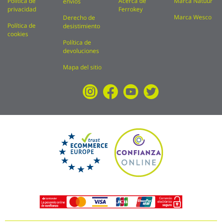
Política de
Acerca de
Marca Natuur
envíos
privacidad
Ferrokey
Marca Wesco
Derecho de
Política de
desistimiento
cookies
Política de
devoluciones
Mapa del sitio