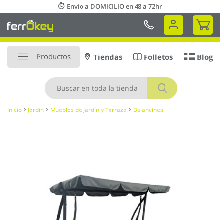
Ir
Envío a DOMICILIO en 48 a 72hr
al
Mi 
contenido
Productos
Tiendas
Folletos
Blog
Buscar
Inicio
Jardin
Muebles de Jardín y Terraza
Balancínes
Saltar
al
final
de
la
galería
de
imágenes