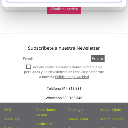
Añadir al carrito
Subscríbete a nuestra Newsletter
Inscríbase
Enviar
a
nuestro
Acepto recibir comunicaciones comerciales
boletín
perfiladas y / o Newsletters de FerrOkey conforme
de
a nuestra
Política de privacidad
noticias:
Teléfono
914 815 681
Whatsapp
689 163 848
FAQ
Condiciones
Catálogos
Marca Kylate
de uso
Aviso legal
Financiación
Marca Kolorea
Política de