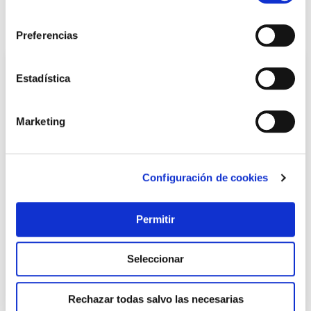
consentimiento
También te puede interesar
Preferencias
Estadística
Marketing
Configuración de cookies
TOP VENTAS
Permitir
Piscina redonda desmontable steel pro max 16.015 l
depuradora cartucho tipo ii ø457x122cm bestway
Seleccionar
Bestway
400,95 €
Rechazar todas salvo las necesarias