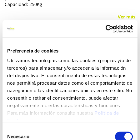
Capacidad: 250Kg
Ver más
259,00 €
Preferencia de cookies
Añadir al carrito
Utilizamos tecnologías como las cookies (propias y/o de
terceros) para almacenar y/o acceder a la información
del dispositivo. El consentimiento de estas tecnologías
nos permitirá procesar datos como el comportamiento de
Click&Collect - Recogida gratis
Envío a domicilio:
navegación o las identificaciones únicas en este sitio. No
en nuestras tiendas
5 días hábiles
consentir o retirar el consentimiento, puede afectar
negativamente a ciertas características y funciones.
Para más información consulte nuestra
Política de
+ INFO
Cookies
.
Selección
Necesario
de
LOCALIZA TU TIENDA MÁS CERCANA