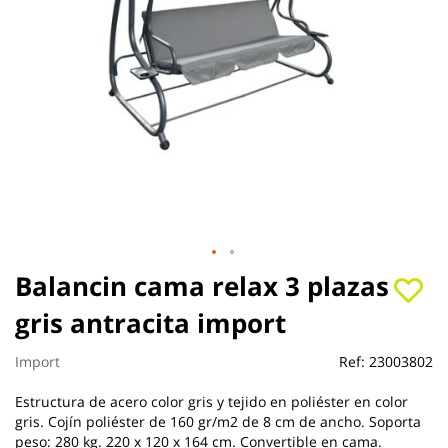
Saltar
Balancin cama relax 3 plazas
al
gris antracita import
comienzo
de
la
Import
Ref:
23003802
galería
de
Estructura de acero color gris y tejido en poliéster en color
imágenes
gris. Cojín poliéster de 160 gr/m2 de 8 cm de ancho. Soporta
peso: 280 kg. 220 x 120 x 164 cm. Convertible en cama.