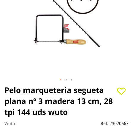
Saltar
Pelo marqueteria segueta
al
plana nº 3 madera 13 cm, 28
comienzo
de
tpi 144 uds wuto
la
galería
de
Wuto
Ref:
23020667
imágenes