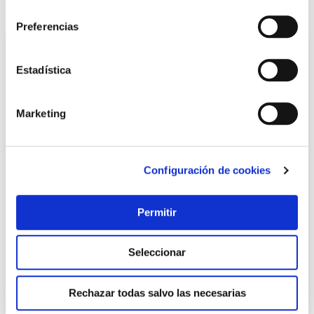
consentimiento
También te puede interesar
Preferencias
Estadística
Marketing
Configuración de cookies
Pelo marqueteria segueta plana nº 1 madera 13 cm, 33
tpi 144 uds wuto
Permitir
Wuto
Seleccionar
18,20 €
Rechazar todas salvo las necesarias
Añadir al carrito