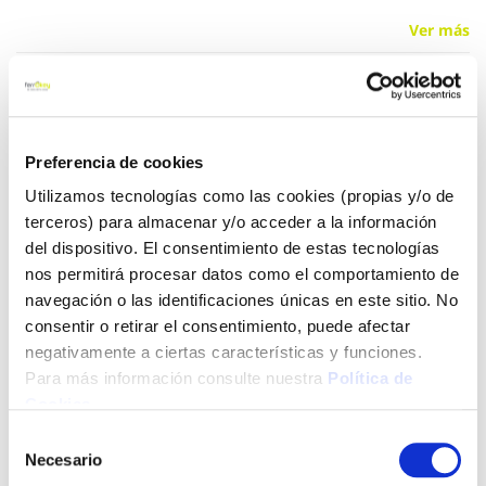
Ver más
16,25 €
Preferencia de cookies
Añadir al carrito
Utilizamos tecnologías como las cookies (propias y/o de
terceros) para almacenar y/o acceder a la información
del dispositivo. El consentimiento de estas tecnologías
nos permitirá procesar datos como el comportamiento de
Click&Collect - Recogida gratis
Envío a domicilio:
en nuestras tiendas
5 días hábiles
navegación o las identificaciones únicas en este sitio. No
consentir o retirar el consentimiento, puede afectar
negativamente a ciertas características y funciones.
+ INFO
Para más información consulte nuestra
Política de
Cookies
.
Selección
LOCALIZA TU TIENDA MÁS CERCANA
Necesario
de