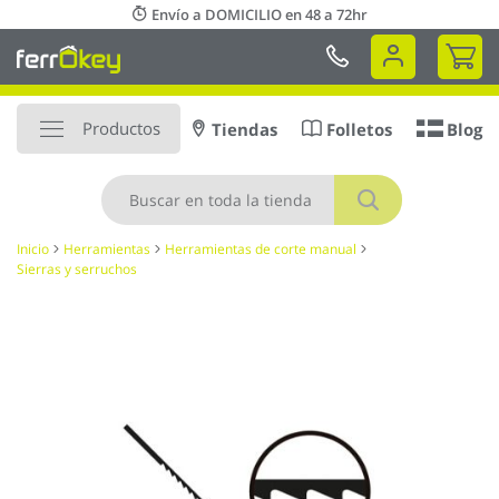
Ir
Envío a DOMICILIO en 48 a 72hr
al
Mi 
contenido
Productos
Tiendas
Folletos
Blog
Buscar
Inicio
Herramientas
Herramientas de corte manual
Sierras y serruchos
Saltar
al
final
de
la
galería
de
imágenes