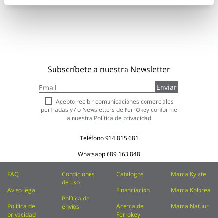
Subscríbete a nuestra Newsletter
Inscríbase
Enviar
a
nuestro
Acepto recibir comunicaciones comerciales
boletín
perfiladas y / o Newsletters de FerrOkey conforme
de
a nuestra
Política de privacidad
noticias:
Teléfono
914 815 681
Whatsapp
689 163 848
FAQ
Condiciones
Catálogos
Marca Kylate
de uso
Aviso legal
Financiación
Marca Kolorea
Política de
Política de
Acerca de
Marca Natuur
envíos
privacidad
Ferrokey