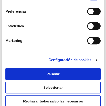
consentimiento
También te puede interesar
Preferencias
Estadística
Marketing
Configuración de cookies
Serrucho carp punta 250mm 7dpp m/ab. mad d/t a/c
Permitir
bellota
Bellota
Seleccionar
19,75 €
Rechazar todas salvo las necesarias
Añadir al carrito