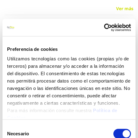
Ver más
15,90 €
Preferencia de cookies
Añadir al carrito
Utilizamos tecnologías como las cookies (propias y/o de
terceros) para almacenar y/o acceder a la información
del dispositivo. El consentimiento de estas tecnologías
Click&Collect - Recogida gratis
Envío a domicilio:
nos permitirá procesar datos como el comportamiento de
en nuestras tiendas
5 días hábiles
navegación o las identificaciones únicas en este sitio. No
consentir o retirar el consentimiento, puede afectar
negativamente a ciertas características y funciones.
+ INFO
Para más información consulte nuestra
Política de
Cookies
.
Selección
LOCALIZA TU TIENDA MÁS CERCANA
Necesario
de