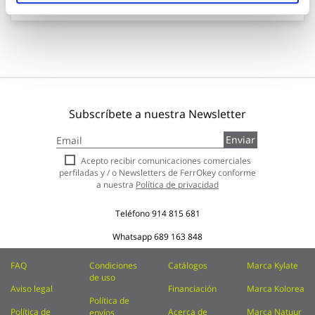
Subscríbete a nuestra Newsletter
Inscríbase
Enviar
a
nuestro
Acepto recibir comunicaciones comerciales
boletín
perfiladas y / o Newsletters de FerrOkey conforme
de
a nuestra
Política de privacidad
noticias:
Teléfono
914 815 681
Whatsapp
689 163 848
FAQ
Condiciones
Catálogos
Marca Kylate
de uso
Aviso legal
Financiación
Marca Kolorea
Política de
Política de
Acerca de
Marca Natuur
envíos