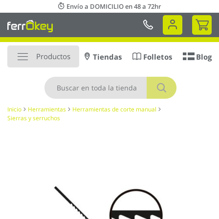
Ir
Envío a DOMICILIO en 48 a 72hr
al
Mi 
contenido
Productos
Tiendas
Folletos
Blog
Buscar
Inicio
Herramientas
Herramientas de corte manual
Sierras y serruchos
Saltar
al
final
de
la
galería
de
imágenes