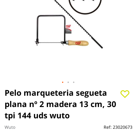
Saltar
Pelo marqueteria segueta
al
plana nº 2 madera 13 cm, 30
comienzo
de
tpi 144 uds wuto
la
galería
de
Wuto
Ref:
23020673
imágenes