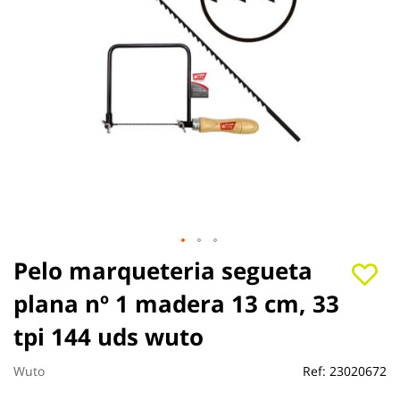
Saltar
Pelo marqueteria segueta
al
plana nº 1 madera 13 cm, 33
comienzo
de
tpi 144 uds wuto
la
galería
de
Wuto
Ref:
23020672
imágenes