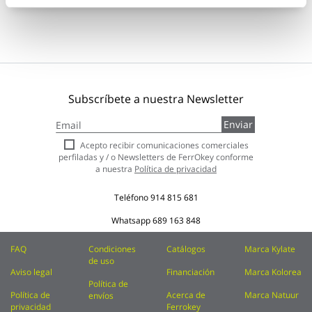
Subscríbete a nuestra Newsletter
Inscríbase
Enviar
a
nuestro
Acepto recibir comunicaciones comerciales
boletín
perfiladas y / o Newsletters de FerrOkey conforme
de
a nuestra
Política de privacidad
noticias:
Teléfono
914 815 681
Whatsapp
689 163 848
FAQ
Condiciones
Catálogos
Marca Kylate
de uso
Aviso legal
Financiación
Marca Kolorea
Política de
Política de
Acerca de
Marca Natuur
envíos
privacidad
Ferrokey