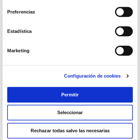
consentimiento
También te puede interesar
Preferencias
Estadística
Marketing
Configuración de cookies
Serrucho carp punta 250mm 7dpp m/ab. mad d/t a/c
bellota
Permitir
Bellota
Seleccionar
19,75 €
Rechazar todas salvo las necesarias
Añadir al carrito