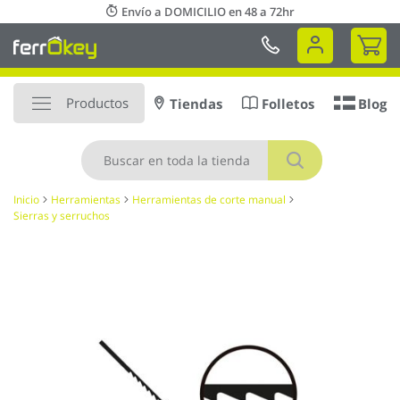
Ir
Envío a DOMICILIO en 48 a 72hr
al
Mi 
contenido
Productos
Tiendas
Folletos
Blog
Buscar
Inicio
Herramientas
Herramientas de corte manual
Sierras y serruchos
Saltar
al
final
de
la
galería
de
imágenes