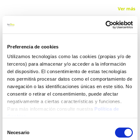
Ver más
18,20 €
Preferencia de cookies
Añadir al carrito
Utilizamos tecnologías como las cookies (propias y/o de
terceros) para almacenar y/o acceder a la información
del dispositivo. El consentimiento de estas tecnologías
nos permitirá procesar datos como el comportamiento de
Click&Collect - Recogida gratis
Envío a domicilio:
en nuestras tiendas
5 días hábiles
navegación o las identificaciones únicas en este sitio. No
consentir o retirar el consentimiento, puede afectar
negativamente a ciertas características y funciones.
+ INFO
Para más información consulte nuestra
Política de
Cookies
.
Selección
LOCALIZA TU TIENDA MÁS CERCANA
Necesario
de