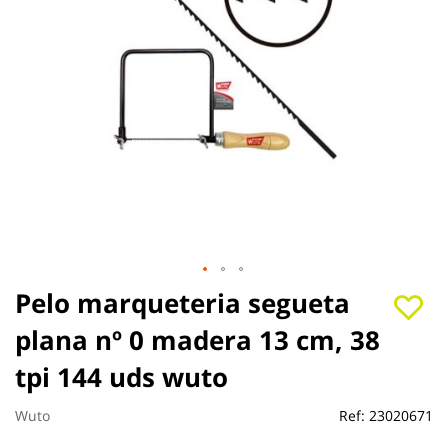
Saltar
Pelo marqueteria segueta
al
plana nº 0 madera 13 cm, 38
comienzo
de
tpi 144 uds wuto
la
galería
de
Wuto
Ref:
23020671
imágenes