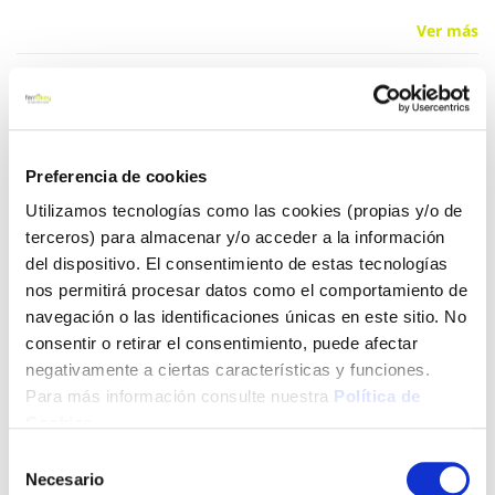
Ver más
14,10 €
Preferencia de cookies
Añadir al carrito
Utilizamos tecnologías como las cookies (propias y/o de
terceros) para almacenar y/o acceder a la información
del dispositivo. El consentimiento de estas tecnologías
Click&Collect - Recogida gratis
Envío a domicilio:
nos permitirá procesar datos como el comportamiento de
en nuestras tiendas
5 días hábiles
navegación o las identificaciones únicas en este sitio. No
consentir o retirar el consentimiento, puede afectar
negativamente a ciertas características y funciones.
+ INFO
Para más información consulte nuestra
Política de
Cookies
.
Selección
LOCALIZA TU TIENDA MÁS CERCANA
Necesario
de