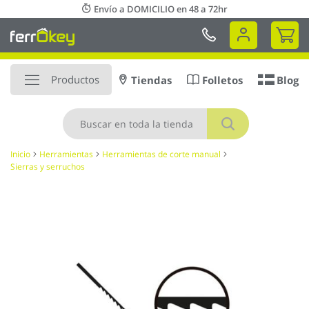
Ir
Envío a DOMICILIO en 48 a 72hr
al
Mi 
contenido
Productos
Tiendas
Folletos
Blog
Buscar
Inicio
Herramientas
Herramientas de corte manual
Sierras y serruchos
Saltar
al
final
de
la
galería
de
imágenes