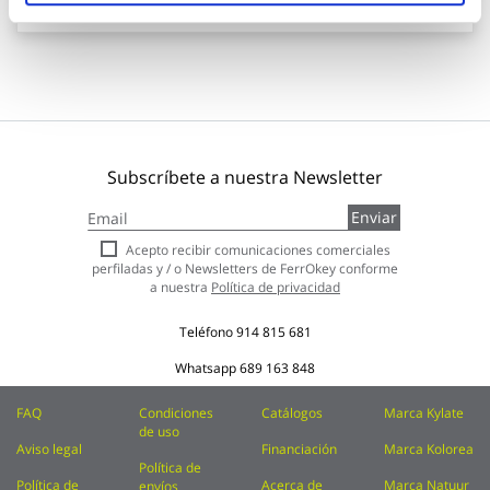
Subscríbete a nuestra Newsletter
Inscríbase
Enviar
a
nuestro
Acepto recibir comunicaciones comerciales
boletín
perfiladas y / o Newsletters de FerrOkey conforme
de
a nuestra
Política de privacidad
noticias:
Teléfono
914 815 681
Whatsapp
689 163 848
FAQ
Condiciones
Catálogos
Marca Kylate
de uso
Aviso legal
Financiación
Marca Kolorea
Política de
Política de
Acerca de
Marca Natuur
envíos