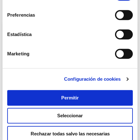
consentimiento
También te puede interesar
Preferencias
Estadística
Marketing
Configuración de cookies
Serrucho carp punta 250mm 7dpp m/ab. mad d/t a/c
Permitir
bellota
Bellota
Seleccionar
19,75 €
Rechazar todas salvo las necesarias
Añadir al carrito