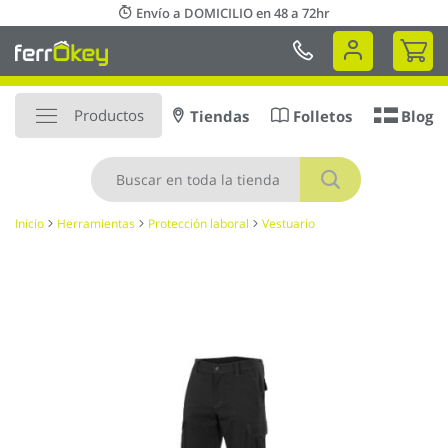
Ir
Envío a DOMICILIO en 48 a 72hr
al
Mi 
contenido
Productos
Tiendas
Folletos
Blog
Buscar
Inicio
Herramientas
Protección laboral
Vestuario
Saltar
al
final
de
la
galería
de
imágenes