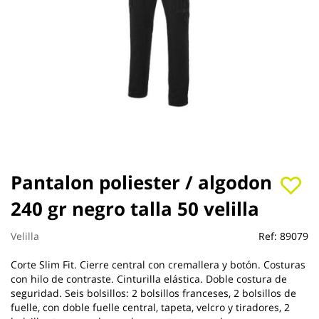
Saltar
Pantalon poliester / algodon
al
240 gr negro talla 50 velilla
comienzo
de
la
Velilla
Ref:
89079
galería
de
Corte Slim Fit. Cierre central con cremallera y botón. Costuras
imágenes
con hilo de contraste. Cinturilla elástica. Doble costura de
seguridad. Seis bolsillos: 2 bolsillos franceses, 2 bolsillos de
fuelle, con doble fuelle central, tapeta, velcro y tiradores, 2