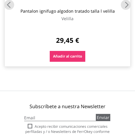
Pantalon ignifugo algodon tratado talla l velilla
Velilla
29,45 €
Añadir al carrito
Subscríbete a nuestra Newsletter
Inscríbase
Enviar
a
nuestro
Acepto recibir comunicaciones comerciales
boletín
perfiladas y / o Newsletters de FerrOkey conforme
de