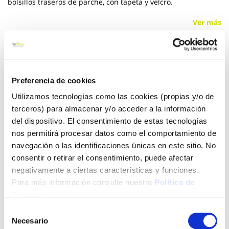
bolsillos traseros de parche, con tapeta y velcro.
Ver más
13,46 €
Preferencia de cookies
Añadir al carrito
Utilizamos tecnologías como las cookies (propias y/o de
terceros) para almacenar y/o acceder a la información
del dispositivo. El consentimiento de estas tecnologías
nos permitirá procesar datos como el comportamiento de
Click&Collect - Recogida gratis
Envío a domicilio:
navegación o las identificaciones únicas en este sitio. No
en nuestras tiendas
5 días hábiles
consentir o retirar el consentimiento, puede afectar
negativamente a ciertas características y funciones.
Para más información consulte nuestra
Política de
+ INFO
Cookies
.
Selección
Necesario
LOCALIZA TU TIENDA MÁS CERCANA
de