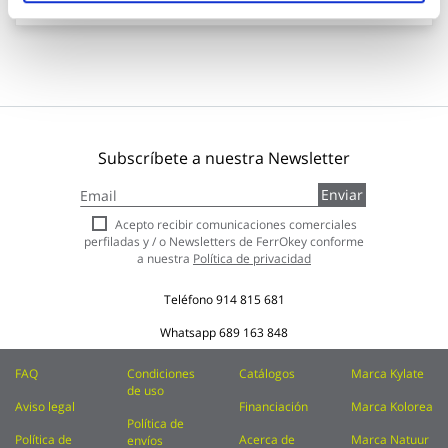
Subscríbete a nuestra Newsletter
Inscríbase
Enviar
a
nuestro
Acepto recibir comunicaciones comerciales
boletín
perfiladas y / o Newsletters de FerrOkey conforme
de
a nuestra
Política de privacidad
noticias:
Teléfono
914 815 681
Whatsapp
689 163 848
FAQ
Condiciones
Catálogos
Marca Kylate
de uso
Aviso legal
Financiación
Marca Kolorea
Política de
Política de
Acerca de
Marca Natuur
envíos