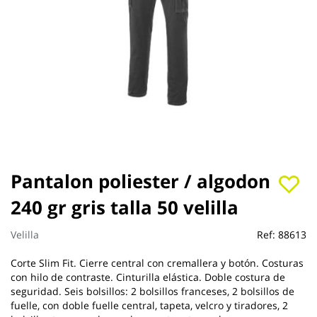
Saltar
Pantalon poliester / algodon
al
240 gr gris talla 50 velilla
comienzo
de
la
Velilla
Ref:
88613
galería
de
Corte Slim Fit. Cierre central con cremallera y botón. Costuras
imágenes
con hilo de contraste. Cinturilla elástica. Doble costura de
seguridad. Seis bolsillos: 2 bolsillos franceses, 2 bolsillos de
fuelle, con doble fuelle central, tapeta, velcro y tiradores, 2