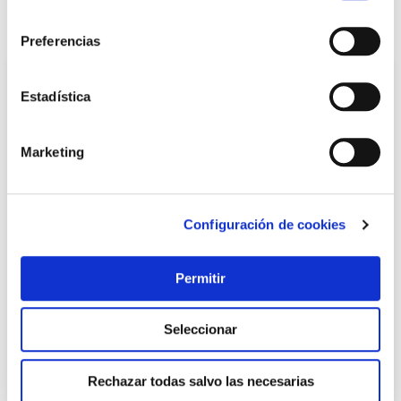
consentimiento
También te puede interesar
Preferencias
Estadística
Marketing
Configuración de cookies
Pantalon ignifugo algodon tratado talla l velilla
Permitir
Velilla
Seleccionar
29,45 €
Rechazar todas salvo las necesarias
Añadir al carrito