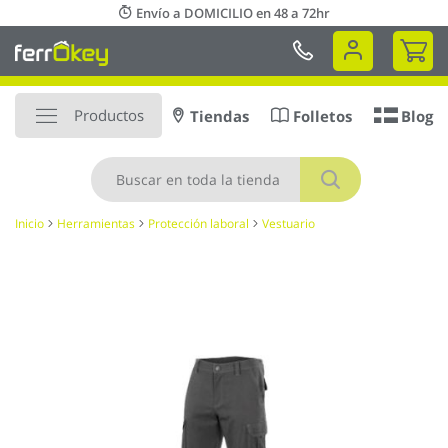
Ir
Envío a DOMICILIO en 48 a 72hr
al
Mi 
contenido
Productos
Tiendas
Folletos
Blog
Buscar
Inicio
Herramientas
Protección laboral
Vestuario
Saltar
al
final
de
la
galería
de
imágenes