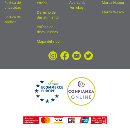
Política de
Acerca de
Marca Natuur
envíos
privacidad
Ferrokey
Marca Wesco
Derecho de
Política de
desistimiento
cookies
Política de
devoluciones
Mapa del sitio