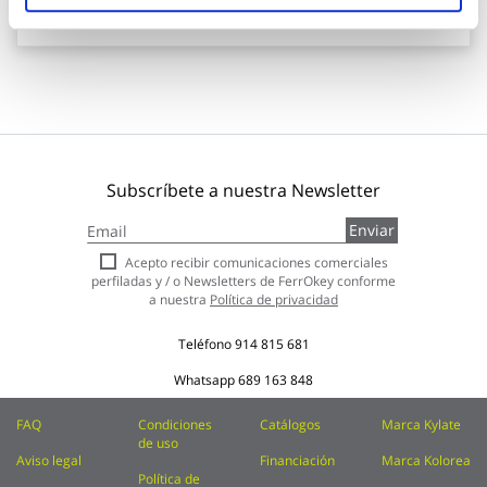
Añadir al carrito
Subscríbete a nuestra Newsletter
Inscríbase
Enviar
a
nuestro
Acepto recibir comunicaciones comerciales
boletín
perfiladas y / o Newsletters de FerrOkey conforme
de
a nuestra
Política de privacidad
noticias:
Teléfono
914 815 681
Whatsapp
689 163 848
FAQ
Condiciones
Catálogos
Marca Kylate
de uso
Aviso legal
Financiación
Marca Kolorea
Política de