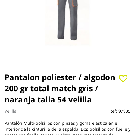
Saltar
Pantalon poliester / algodon
al
200 gr total match gris /
comienzo
de
naranja talla 54 velilla
la
galería
de
Velilla
Ref:
97935
imágenes
Pantalón Multi-bolsillos con pinzas y goma elástica en el
interior de la cinturilla de la espalda. Dos bolsillos con fuelle y