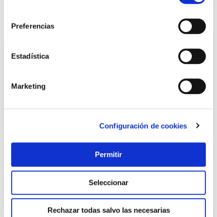
LOCALIZA TU TIENDA MÁS CERCANA
consentimiento
También te puede interesar
Preferencias
Estadística
Marketing
Configuración de cookies
Pantalon ignifugo algodon tratado talla l velilla
Permitir
Velilla
Seleccionar
29,45 €
Rechazar todas salvo las necesarias