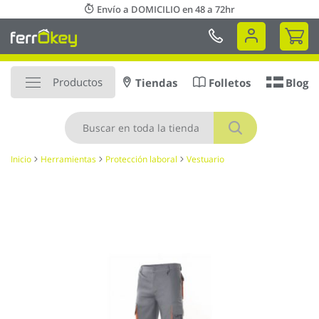
Ir
Envío a DOMICILIO en 48 a 72hr
al
Mi 
contenido
Productos
Tiendas
Folletos
Blog
Buscar
Inicio
Herramientas
Protección laboral
Vestuario
Saltar
al
final
de
la
galería
de
imágenes