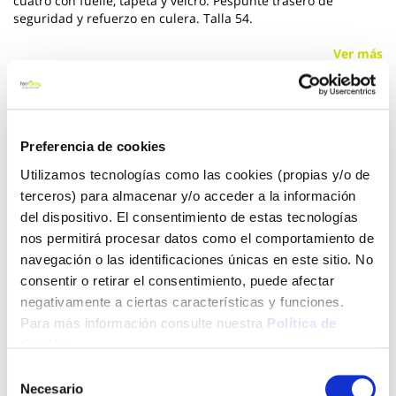
cuatro con fuelle, tapeta y velcro. Pespunte trasero de
seguridad y refuerzo en culera. Talla 54.
Ver más
13,50 €
Preferencia de cookies
Añadir al carrito
Utilizamos tecnologías como las cookies (propias y/o de
terceros) para almacenar y/o acceder a la información
del dispositivo. El consentimiento de estas tecnologías
nos permitirá procesar datos como el comportamiento de
Click&Collect - Recogida gratis
Envío a domicilio:
navegación o las identificaciones únicas en este sitio. No
en nuestras tiendas
5 días hábiles
consentir o retirar el consentimiento, puede afectar
negativamente a ciertas características y funciones.
Para más información consulte nuestra
Política de
+ INFO
Cookies
.
Selección
Necesario
de