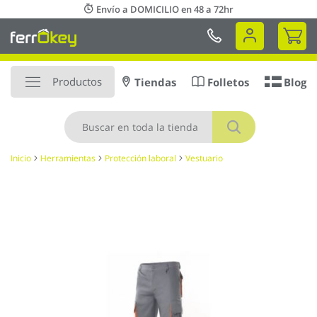
Ir
Envío a DOMICILIO en 48 a 72hr
al
Mi 
contenido
Productos
Tiendas
Folletos
Blog
Buscar
Inicio
Herramientas
Protección laboral
Vestuario
Saltar
al
final
de
la
galería
de
imágenes