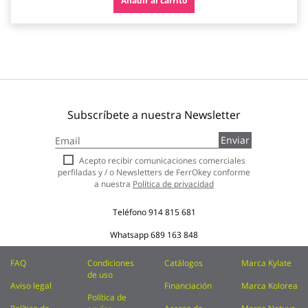
Añadir al carrito
Subscríbete a nuestra Newsletter
Inscríbase
Enviar
a
nuestro
Acepto recibir comunicaciones comerciales
boletín
perfiladas y / o Newsletters de FerrOkey conforme
de
a nuestra
Política de privacidad
noticias:
Teléfono
914 815 681
Whatsapp
689 163 848
FAQ
Condiciones
Catálogos
Marca Kylate
de uso
Aviso legal
Financiación
Marca Kolorea
Política de