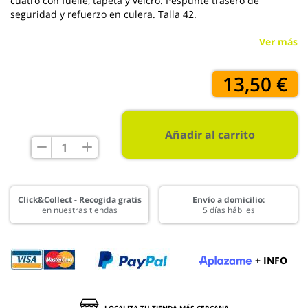
cuatro con fuelle, tapeta y velcro. Pespunte trasero de
seguridad y refuerzo en culera. Talla 42.
Ver más
13,50 €
Añadir al carrito
Click&Collect - Recogida gratis
Envío a domicilio:
en nuestras tiendas
5 días hábiles
+ INFO