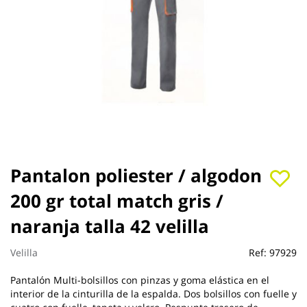
Saltar
Pantalon poliester / algodon
al
200 gr total match gris /
comienzo
de
naranja talla 42 velilla
la
galería
de
Velilla
Ref:
97929
imágenes
Pantalón Multi-bolsillos con pinzas y goma elástica en el
interior de la cinturilla de la espalda. Dos bolsillos con fuelle y