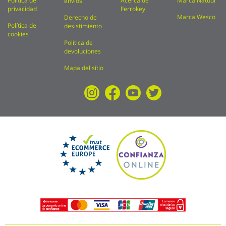
Política de
Acerca de
Marca Natuur
envíos
privacidad
Ferrokey
Marca Wesco
Derecho de
Política de
desistimiento
cookies
Política de
devoluciones
Mapa del sitio