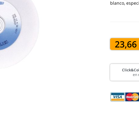
blanco, espe
23,66
Click&Col
en 