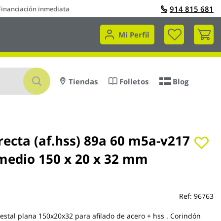
914 815 681
Financiación inmediata
Mi 
Mi Perfil
Buscar
Tiendas
Folletos
Blog
recta (af.hss) 89a 60 m5a-v217
medio 150 x 20 x 32 mm
Ref:
96763
stal plana 150x20x32 para afilado de acero + hss . Corindón