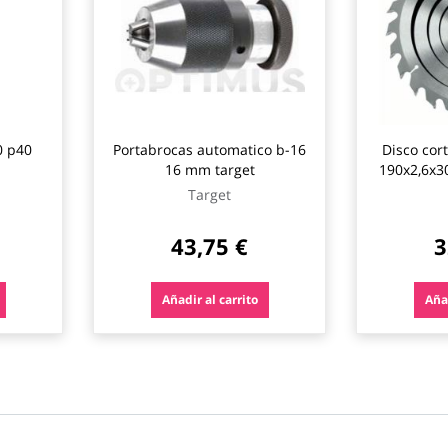
0 p40
Portabrocas automatico b-16
Disco cor
16 mm target
190x2,6x3
Target
43,75 €
3
Añadir al carrito
Añad