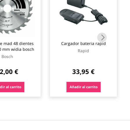
te mad 48 dientes
Cargador bateria rapid
0 mm widia bosch
Rapid
Bosch
2,00 €
33,95 €
ir al carrito
Añadir al carrito