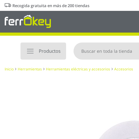
Ir
Recogida gratuita en más de 200 tiendas
al
contenido
Productos
Inicio
Herramientas
Herramientas eléctricas y accesorios
Accesorios
Saltar
al
final
de
la
galería
de
imágenes