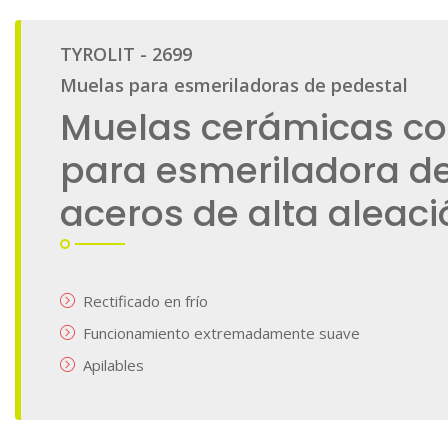
galería
de
imágenes