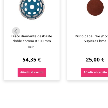
Disco diamante desbaste
Disco papel rbe ø15
doble corona ø 100 mm
50piezas bma
hormigón rubi
Rubi
54,35 €
25,00 €
Añadir al carrito
Añadir al carrito