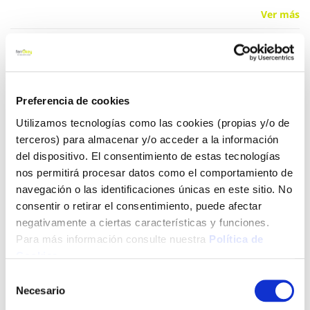
Ver más
30,00 €
Preferencia de cookies
Añadir al carrito
Utilizamos tecnologías como las cookies (propias y/o de
terceros) para almacenar y/o acceder a la información
del dispositivo. El consentimiento de estas tecnologías
nos permitirá procesar datos como el comportamiento de
Click&Collect - Recogida gratis
Envío a domicilio:
en nuestras tiendas
5 días hábiles
navegación o las identificaciones únicas en este sitio. No
consentir o retirar el consentimiento, puede afectar
negativamente a ciertas características y funciones.
+ INFO
Para más información consulte nuestra
Política de
Cookies
.
Selección
LOCALIZA TU TIENDA MÁS CERCANA
Necesario
de
consentimiento