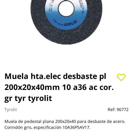
Saltar
Muela hta.elec desbaste pl
al
200x20x40mm 10 a36 ac cor.
comienzo
de
gr tyr tyrolit
la
galería
de
Tyrolit
Ref:
96772
imágenes
Muela de pedestal plana 200x20x40 para desbaste de acero.
Corindón gris, especificación 10A36P5AV17.