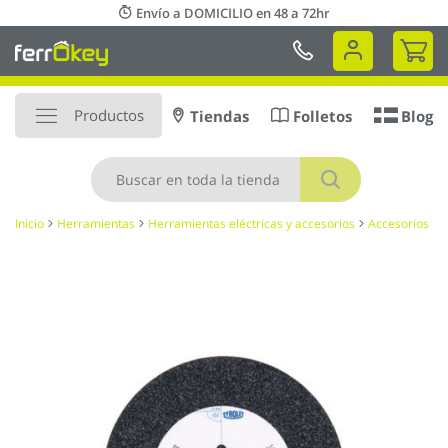
Ir
Envío a DOMICILIO en 48 a 72hr
al
Mi 
contenido
Productos
Tiendas
Folletos
Blog
Buscar
Inicio
Herramientas
Herramientas eléctricas y accesorios
Accesorios
Saltar
al
final
de
la
galería
de
imágenes