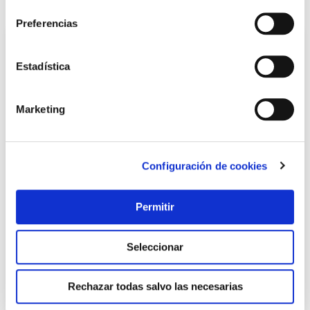
También te puede interesar
Preferencias
Estadística
Marketing
Configuración de cookies
Corona perforadora diamante ø25mm para amoladoras
angulares ceramic wolfcraft
Permitir
Seleccionar
38,85 €
Rechazar todas salvo las necesarias
Añadir al carrito