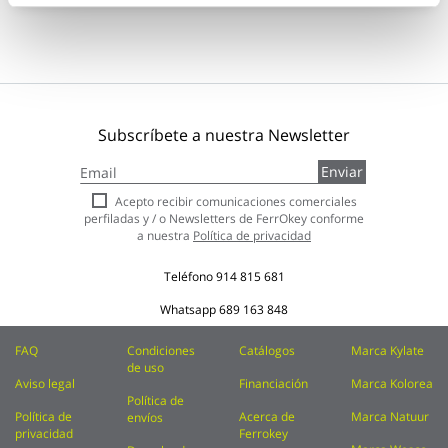
Subscríbete a nuestra Newsletter
Inscríbase
Enviar
a
nuestro
Acepto recibir comunicaciones comerciales
boletín
perfiladas y / o Newsletters de FerrOkey conforme
de
a nuestra
Política de privacidad
noticias:
Teléfono
914 815 681
Whatsapp
689 163 848
FAQ
Condiciones
Catálogos
Marca Kylate
de uso
Aviso legal
Financiación
Marca Kolorea
Política de
Política de
Acerca de
Marca Natuur
envíos
privacidad
Ferrokey