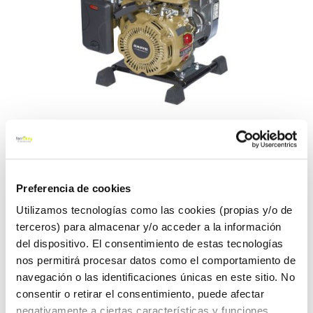
Saltar
Motobomba 4t 2hp 79 cc
al
Preferencia de cookies
12000 l/h anova bricogarden
comienzo
Utilizamos tecnologías como las cookies (propias y/o de
de
terceros) para almacenar y/o acceder a la información
la
Anova bricogarden
Ref:
23005157
galería
del dispositivo. El consentimiento de estas tecnologías
de
MOTOBOMBA ANOVA BRICOGARDEN. Motor de 4 tiempos con
nos permitirá procesar datos como el comportamiento de
imágenes
una cilindrada de 79 cc y una potencia de 2 Hp. Caudal 200
navegación o las identificaciones únicas en este sitio. No
l/min. Altura máxima de succion 7 m y de bombeo 16 m.
consentir o retirar el consentimiento, puede afectar
Caudal 200 l/min.
negativamente a ciertas características y funciones.