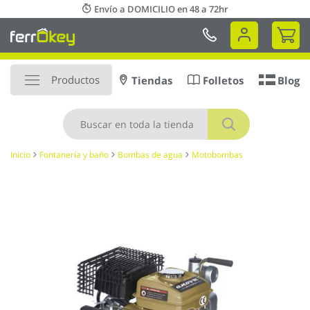
Ir
Envío a DOMICILIO en 48 a 72hr
al
Mi 
contenido
Productos
Tiendas
Folletos
Blog
Buscar
Inicio
Fontanería y baño
Bombas de agua
Motobombas
Saltar
al
final
de
la
galería
de
imágenes