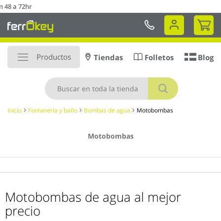
Ir
Envío a DOMICILIO en 48 a 72hr
al
Mi 
contenido
Productos
Tiendas
Folletos
Blog
Buscar
Inicio
Fontanería y baño
Bombas de agua
Motobombas
Motobombas
Motobombas de agua al mejor
precio