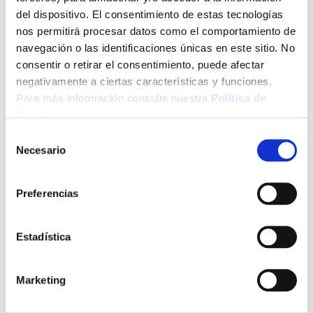
del dispositivo. El consentimiento de estas tecnologías
nos permitirá procesar datos como el comportamiento de
navegación o las identificaciones únicas en este sitio. No
Agre
consentir o retirar el consentimiento, puede afectar
a
los
negativamente a ciertas características y funciones.
favo
Para más información consulte nuestra
Política de
Cookies
.
Selección
Necesario
de
consentimiento
Preferencias
Bomba sumergible aguas limpias 400 w autocontrol
13.000 l/h ironside
Estadística
Marketing
89,95 €