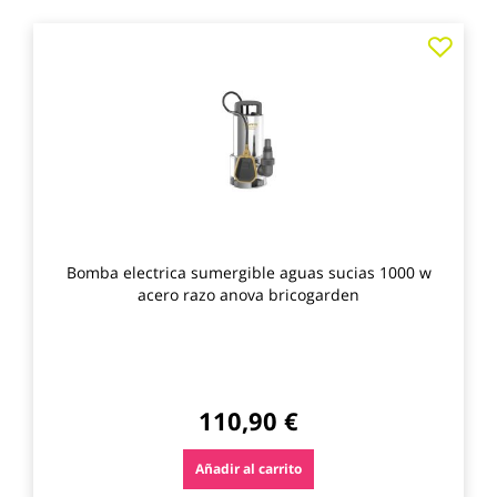
Agre
a
los
favo
Bomba electrica sumergible aguas sucias 1000 w
acero razo anova bricogarden
110,90 €
Añadir al carrito