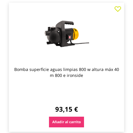
Agre
a
los
favo
Bomba superficie aguas limpias 800 w altura máx 40
m 800 e ironside
93,15 €
Añadir al carrito