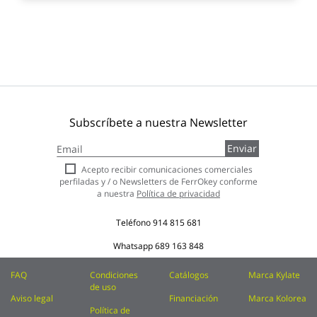
Subscríbete a nuestra Newsletter
Inscríbase
Enviar
a
nuestro
Acepto recibir comunicaciones comerciales
boletín
perfiladas y / o Newsletters de FerrOkey conforme
de
a nuestra
Política de privacidad
noticias:
Teléfono
914 815 681
Whatsapp
689 163 848
FAQ
Condiciones
Catálogos
Marca Kylate
de uso
Aviso legal
Financiación
Marca Kolorea
Política de