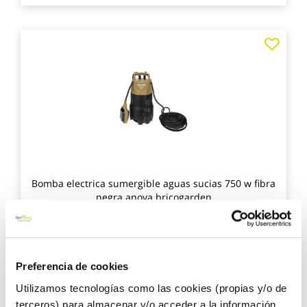
Agre
a
los
favo
Bomba electrica sumergible aguas sucias 750 w fibra
negra anova bricogarden
Preferencia de cookies
80,05 €
Utilizamos tecnologías como las cookies (propias y/o de
terceros) para almacenar y/o acceder a la información
Añadir al carrito