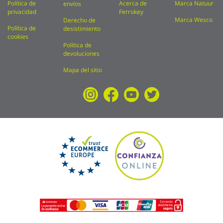
Política de
Acerca de
Marca Natuur
envíos
privacidad
Ferrokey
Marca Wesco
Derecho de
Política de
desistimiento
cookies
Política de
devoluciones
Mapa del sitio